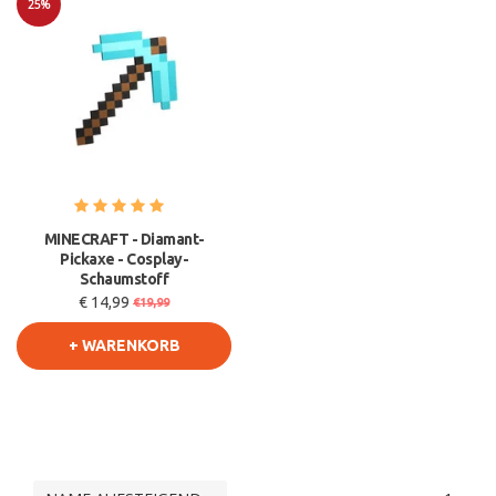
25%
Sale
MINECRAFT - Diamant-
Pickaxe - Cosplay-
Schaumstoff
€ 14,99
€19,99
+ WARENKORB