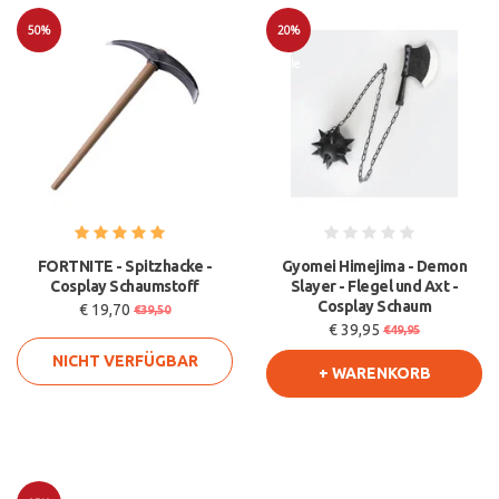
50%
20%
Sale
Sale
FORTNITE - Spitzhacke -
Gyomei Himejima - Demon
Cosplay Schaumstoff
Slayer - Flegel und Axt -
Cosplay Schaum
€ 19,70
€39,50
€ 39,95
€49,95
NICHT VERFÜGBAR
+ WARENKORB