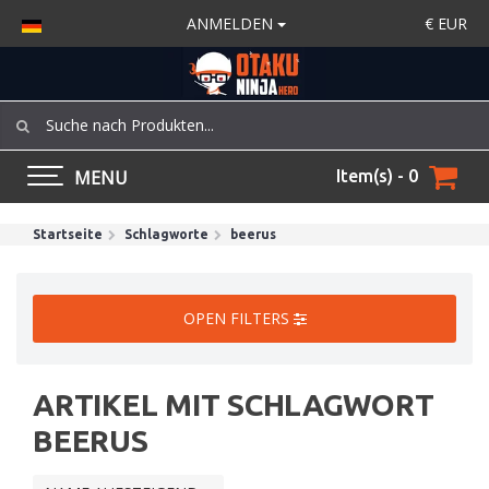
ANMELDEN
€
EUR
MENU
Item(s) - 0
Startseite
Schlagworte
beerus
OPEN FILTERS
ARTIKEL MIT SCHLAGWORT
BEERUS