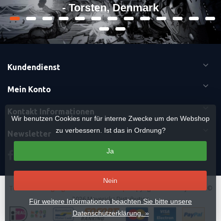
- Torsten, Denmark
Kundendienst
Mein Konto
Kontakt Informationen
Wir benutzen Cookies nur für interne Zwecke um den Webshop
zu verbessern. Ist das in Ordnung?
Newsletter
Ja
Nein
Terms & Bedingungen
-
Cookies
-
Sitemap
Copyright Otaku Ninja Hero ©
2026 Mavericks Distribution
Für weitere Informationen beachten Sie bitte unsere
Datenschutzerklärung. »