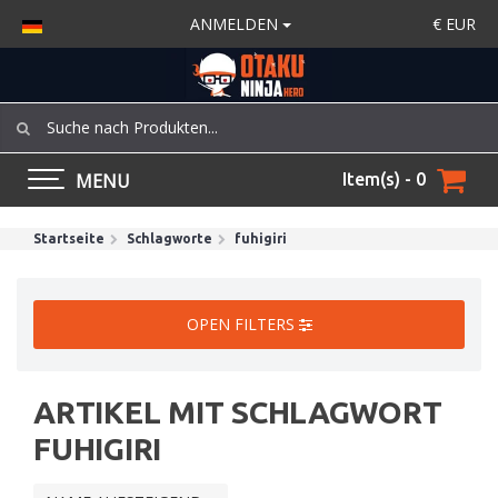
ANMELDEN
€
EUR
MENU
Item(s) - 0
Startseite
Schlagworte
fuhigiri
OPEN FILTERS
ARTIKEL MIT SCHLAGWORT
FUHIGIRI