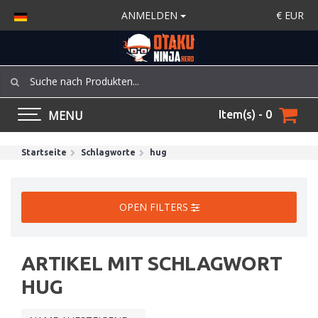
ANMELDEN
€
EUR
MENU
Item(s) - 0
Startseite
Schlagworte
hug
OPEN FILTERS
ARTIKEL MIT SCHLAGWORT
HUG