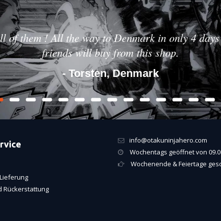
ll of them ! All the way to Denmark in only 4 days 
friends will buy from this shop.
- Torsten, Denmark
info@otakuninjahero.com
rvice
Wochentags geöffnet von 09.00
Wochenende & Feiertage ges
Lieferung
 Rückerstattung