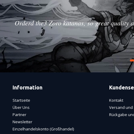
Orderd the3 Zoro katanas, so great quality a
Information
Kundense
Startseite
Kontakt
Über Uns
Versand und 
Partner
Rückgabe und
Newsletter
Einzelhandelskonto (Großhandel)