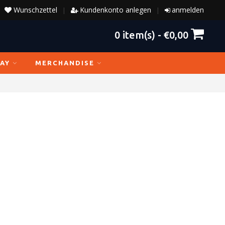
Wunschzettel
Kundenkonto anlegen
anmelden
|
|
0
item(s) -
€0,00
AY
MERCHANDISE