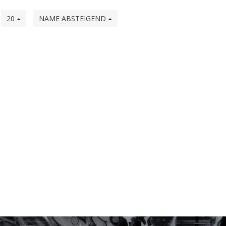
e
20
NAME ABSTEIGEND