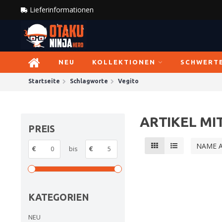
Lieferinformationen
NEU
KOLLEKTIONEN
SCHWERT
Startseite
Schlagworte
Vegito
ARTIKEL MI
PREIS
NAME 
€
bis
€
KATEGORIEN
NEU