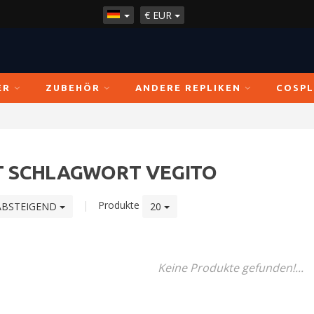
€
EUR
ER
ZUBEHÖR
ANDERE REPLIKEN
COSPL
T SCHLAGWORT VEGITO
|
Produkte
ABSTEIGEND
20
Keine Produkte gefunden!...