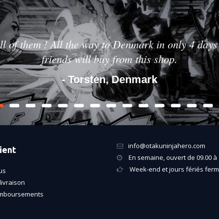
ll of them ! All the way to Denmark in only 4 days 
friends will buy from this shop.
- Torsten, Denmark
info@otakuninjahero.com
ient
En semaine, ouvert de 09.00 à 
Week-end et jours fériés fer
us
livraison
emboursements