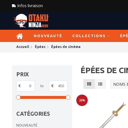
Infos livraison
NOUVEAUTÉ
COLLECTIONS
ÉP
Accueil
Épées
Épées de cinéma
ÉPÉES DE C
PRIX
NOMS 
€
to
€
26%
Soldes
CATÉGORIES
NOUVEAUTÉ