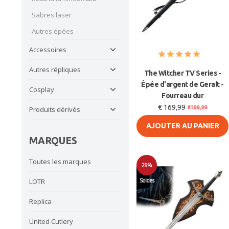
Sabres laser
Autres épées
Accessoires
Autres répliques
The Witcher TV Series -
Épée d'argent de Geralt -
Cosplay
Fourreau dur
€ 169,99
€199,99
Produits dérivés
AJOUTER AU PANIER
MARQUES
Toutes les marques
29%
Soldes
LOTR
Replica
United Cutlery