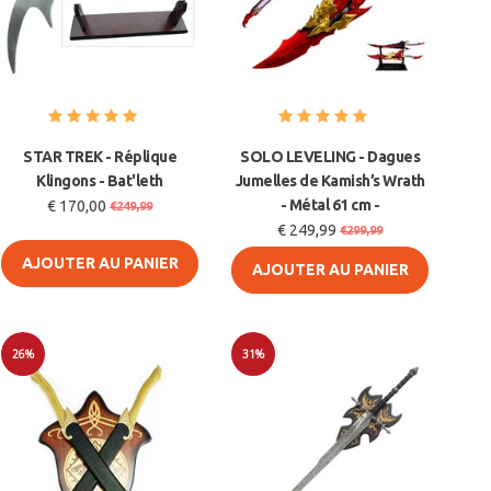
STAR TREK - Réplique
SOLO LEVELING - Dagues
Klingons - Bat'leth
Jumelles de Kamish’s Wrath
- Métal 61 cm -
€ 170,00
€249,99
€ 249,99
€299,99
AJOUTER AU PANIER
AJOUTER AU PANIER
26%
31%
Soldes
Soldes