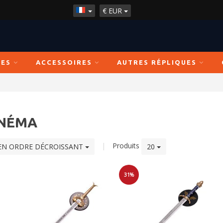
€
EUR
ÉES
ACCESSOIRES
AUTRES RÉPLIQUES
INÉMA
|
Produits
EN ORDRE DÉCROISSANT
20
31%
Soldes