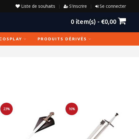
Liste de souhaits
S'inscrire
Se connecter
|
|
0
item(s) -
€0,00
COSPLAY
PRODUITS DÉRIVÉS
23%
16%
Soldes
Soldes