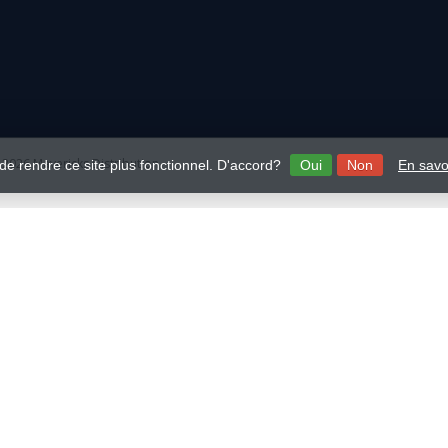
2026 Mavericks Distribution
 de rendre ce site plus fonctionnel. D'accord?
Oui
Non
En savo