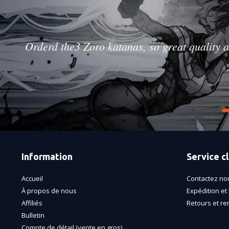
Orderd the3 Zoro katanas, so great quality a
Information
Service cl
Accueil
Contactez no
À propos de nous
Expédition et 
Affiliés
Retours et r
Bulletin
Compte de détail (vente en gros)