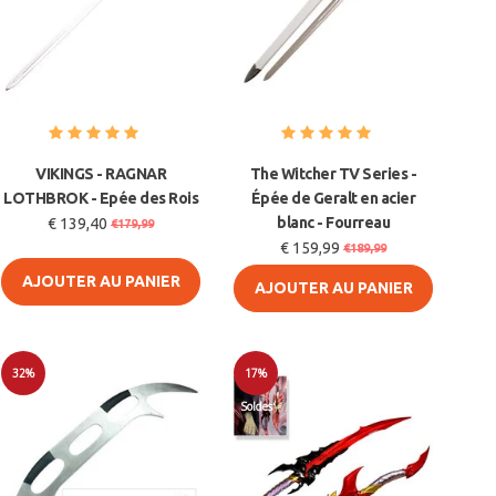
VIKINGS - RAGNAR
The Witcher TV Series -
LOTHBROK - Epée des Rois
Épée de Geralt en acier
blanc - Fourreau
€ 139,40
€179,99
€ 159,99
€189,99
AJOUTER AU PANIER
AJOUTER AU PANIER
32%
17%
Soldes
Soldes