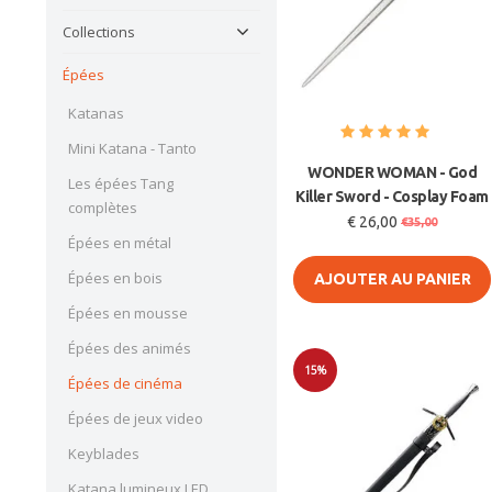
Collections
Épées
Katanas
Mini Katana - Tanto
WONDER WOMAN - God
Les épées Tang
Killer Sword - Cosplay Foam
complètes
€ 26,00
€35,00
Épées en métal
Épées en bois
AJOUTER AU PANIER
Épées en mousse
Épées des animés
15%
Épées de cinéma
Soldes
Épées de jeux video
Keyblades
Katana lumineux LED