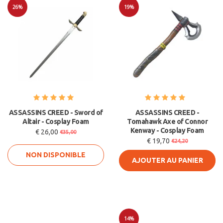
26%
19%
Soldes
Soldes
ASSASSINS CREED - Sword of
ASSASSINS CREED -
Altair - Cosplay Foam
Tomahawk Axe of Connor
Kenway - Cosplay Foam
€ 26,00
€35,00
€ 19,70
€24,20
NON DISPONIBLE
AJOUTER AU PANIER
14%