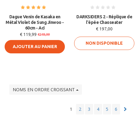
Dague Venin de Kasaka en
DARKSIDERS 2 - Réplique de
Métal Violet de Sung Jinwoo -
l'épée Chaoseater
60cm - Aci
€ 197,00
€ 119,99
€249,99
NON DISPONIBLE
AJOUTER AU PANIER
NOMS EN ORDRE CROISSANT
1
2
3
4
5
6