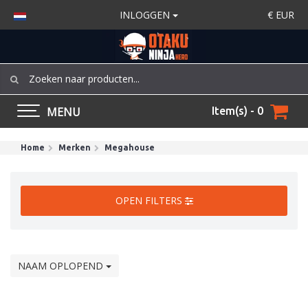
INLOGGEN
€
EUR
MENU
Item(s) - 0
Home
Merken
Megahouse
OPEN FILTERS
NAAM OPLOPEND