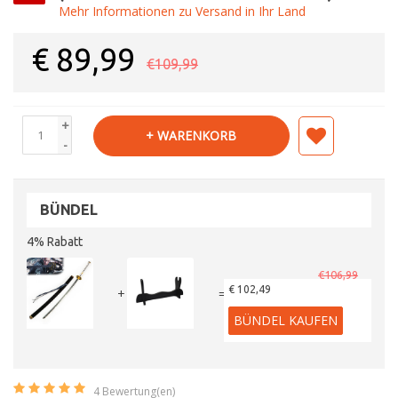
Mehr Informationen zu Versand in Ihr Land
€
89,99
€109,99
+
+ WARENKORB
-
BÜNDEL
4% Rabatt
€106,99
€ 102,49
+
=
BÜNDEL KAUFEN
4
Bewertung(en)