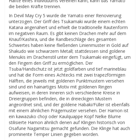
Hälfte eines Individuums vereinen kann, kann das Yamato
die beiden Kräfte trennen.
In Devil May Cry 5 wurde die Yamato einer Renovierung
unterzogen. Der Griff des Tsukamaki wurde einem echten
Katana angenähert und erhielt die traditionelle Rautenform
im negativen Raum. Es gibt keinen Drachen mehr auf dem
Knauf/Kashira, und die Randbeschläge des gesamten
Schwertes haben keine fließenden Linienmuster in Gold auf
Shakudo wie schwarzem Metall; stattdessen sind goldene
Menukis im Drachenstil unter dem Tsukamaki eingefügt, um
den Fingern den Griff zu ermöglichen. Der
Tsuba/Handschutz ist jetzt goldfarben und tief marineblau
und hat die Form eines Achtecks mit zwei trapezförmigen
Hälften, die jeweils mit goldenen Punktmustern versehen
sind und ein hainartiges Motiv mit goldenen Ringen
aufweisen, in deren Inneren sich verschiedene Kreise in
Dreiergruppen befinden, die in dreieckigen Mustern
angeordnet sind, und der goldene Habaki/Füller ist ebenfalls
mit einem ähnlichen Prägemuster versehen. Der Hamon ist
ein kawazuko choji oder Kaulquappe Kopf Nelke Blume
stilisierte Hamon ähnlich denen auf Klingen historisch von
Osafune Nagamitsu gemacht gefunden. Die Klinge hat auch
prominente Temper Linien gegeben worden.