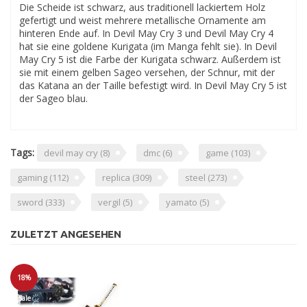
Die Scheide ist schwarz, aus traditionell lackiertem Holz
gefertigt und weist mehrere metallische Ornamente am
hinteren Ende auf. In Devil May Cry 3 und Devil May Cry 4
hat sie eine goldene Kurigata (im Manga fehlt sie). In Devil
May Cry 5 ist die Farbe der Kurigata schwarz. Außerdem ist
sie mit einem gelben Sageo versehen, der Schnur, mit der
das Katana an der Taille befestigt wird. In Devil May Cry 5 ist
der Sageo blau.
Tags:
devil may cry
(8)
dmc
(6)
game
(103)
gaming
(112)
replica
(309)
steel
(273)
sword
(333)
vergil
(5)
yamato
(5)
ZULETZT ANGESEHEN
18%
Sale