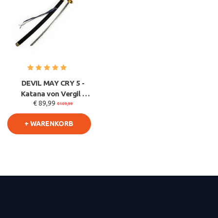
DEVIL MAY CRY 5 -
Katana von Vergil -
€ 89,99
Yamato v2 - DMC 5
€109,99
Version
+ WARENKORB