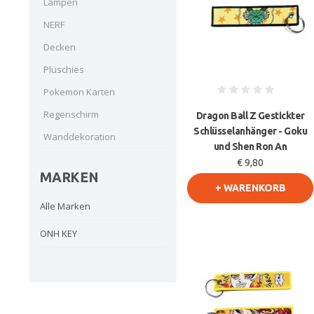
Lampen
NERF
Decken
Plüschies
Pokemon Karten
Regenschirm
Dragon Ball Z Gestickter
Schlüsselanhänger - Goku
Wanddekoration
und Shen Ron An
€ 9,80
MARKEN
+ WARENKORB
Alle Marken
ONH KEY