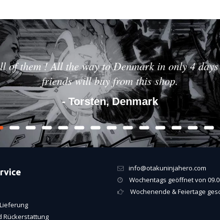
ll of them ! All the way to Denmark in only 4 days 
friends will buy from this shop.
- Torsten, Denmark
info@otakuninjahero.com
rvice
Wochentags geöffnet von 09.00
Wochenende & Feiertage ges
Lieferung
 Rückerstattung