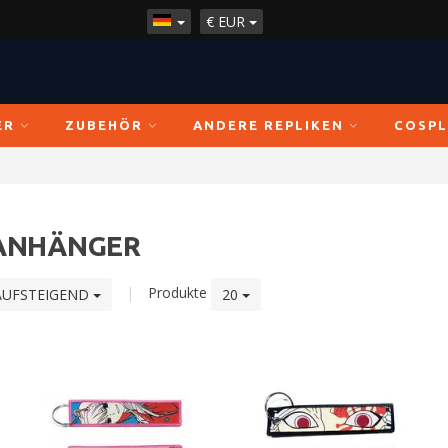
€
EUR
ER
ZUBEHÖR
ANDERE REPLIKEN
COSPL
ANHÄNGER
|
Produkte
AUFSTEIGEND
20