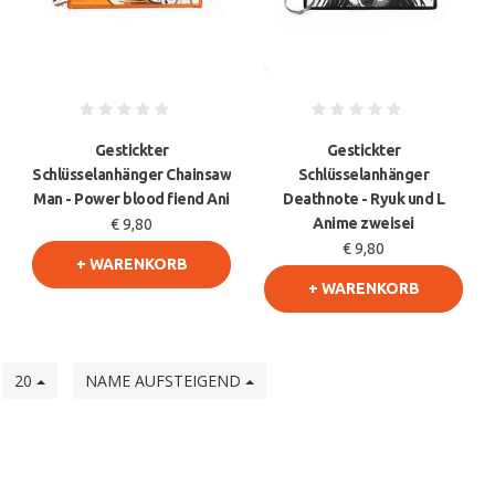
Gestickter
Gestickter
Schlüsselanhänger Chainsaw
Schlüsselanhänger
Man - Power blood fiend Ani
Deathnote - Ryuk und L
Anime zweisei
€ 9,80
€ 9,80
+ WARENKORB
+ WARENKORB
e
20
NAME AUFSTEIGEND