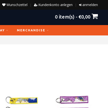
Wunschzettel
Kundenkonto anlegen
anmelden
|
|
0
item(s) -
€0,00
AY
MERCHANDISE