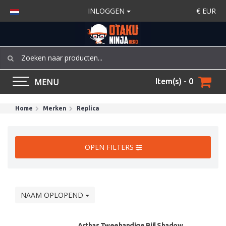
INLOGGEN
€
EUR
MENU
Item(s) - 0
Home
Merken
Replica
OPEN FILTERS
NAAM OPLOPEND
Arthas Tweehandige Bijl Shadow