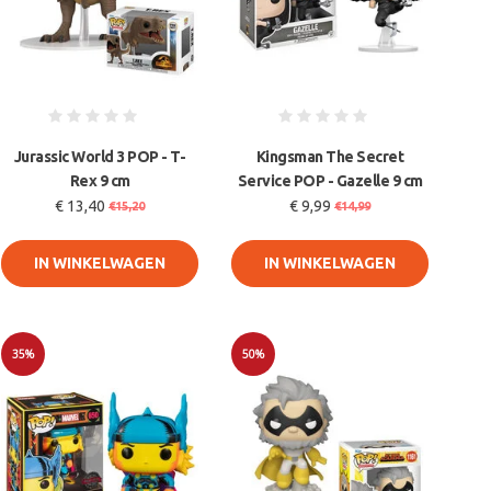
Jurassic World 3 POP - T-
Kingsman The Secret
Rex 9 cm
Service POP - Gazelle 9 cm
€ 13,40
€ 9,99
€15,20
€14,99
IN WINKELWAGEN
IN WINKELWAGEN
35%
50%
Sale
Sale