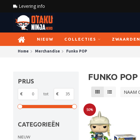
Levering info
NIEUW
COLLECTIES
ZWAARDE
Home
Merchandise
Funko POP
FUNKO POP
PRIJS
NAAM 
€
tot
€
50%
Sale
CATEGORIEËN
NIEUW