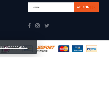
ABONNEER
er over cookies »