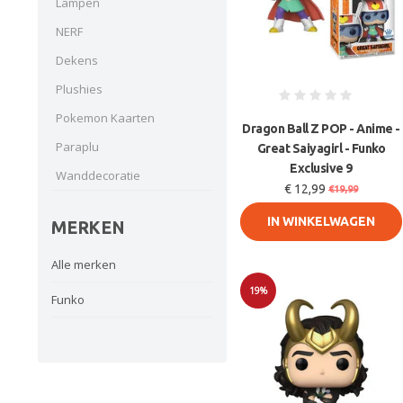
Lampen
NERF
Dekens
Plushies
Pokemon Kaarten
Dragon Ball Z POP - Anime -
Paraplu
Great Saiyagirl - Funko
Exclusive 9
Wanddecoratie
€ 12,99
€19,99
IN WINKELWAGEN
MERKEN
Alle merken
19%
Funko
Sale