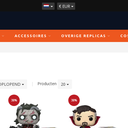
€
EUR
N
ACCESSOIRES
OVERIGE REPLICAS
CO
|
Producten
OPLOPEND
20
38%
38%
Sale
Sale