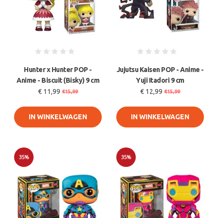
Hunter x Hunter POP -
Jujutsu Kaisen POP - Anime -
Anime - Biscuit (Bisky) 9 cm
Yuji Itadori 9 cm
€ 11,99
€ 12,99
€15,99
€15,99
IN WINKELWAGEN
IN WINKELWAGEN
35%
35%
Sale
Sale