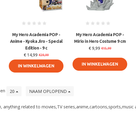
My Hero Academia POP -
My Hero Academia POP -
Anime - Kyoka Jiro - Special
Mirio in Hero Costume 9 cm
Edition - 9 c
€ 9,99
€15,99
€ 14,99
€29,99
IN WINKELWAGEN
IN WINKELWAGEN
ten
20
NAAM OPLOPEND
, anything related to movies,TV series,anime,cartoons,sports,music