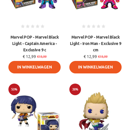
Marvel POP - Marvel Black
Marvel POP - Marvel Black
Light - Captain America -
Light - Iron Man - Exclusive 9
Exclusive 9 c
cm
€ 12,99
€ 12,99
€19,99
€19,99
IN WINKELWAGEN
IN WINKELWAGEN
50%
38%
Sale
Sale