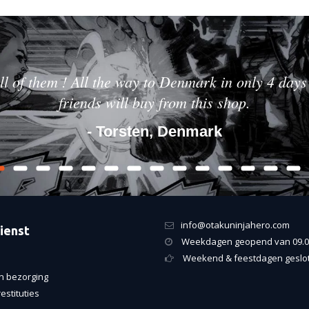
ll of them ! All the way to Denmark in only 4 days 
friends will buy from this shop.
- Torsten, Denmark
info@otakuninjahero.com
ienst
Weekdagen geopend van 09.00
Weekend & feestdagen geslo
n bezorging
estituties