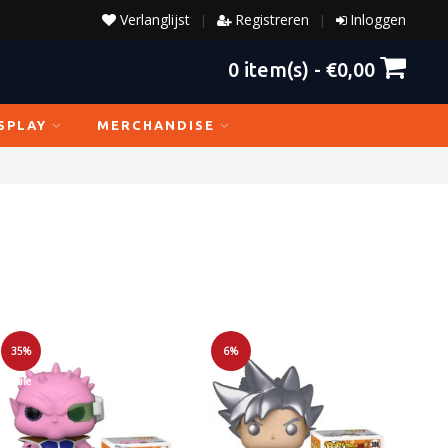
Verlanglijst
Registreren
Inloggen
|
|
0
item(s) -
€0,00
SPLAY
MERCHANDISE
35%
6%
Sale
Sale