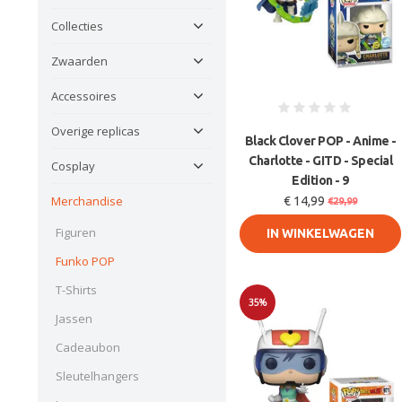
Collecties
Zwaarden
Accessoires
Overige replicas
Black Clover POP - Anime -
Charlotte - GITD - Special
Cosplay
Edition - 9
Merchandise
€ 14,99
€29,99
Figuren
IN WINKELWAGEN
Funko POP
T-Shirts
35%
Jassen
Sale
Cadeaubon
Sleutelhangers