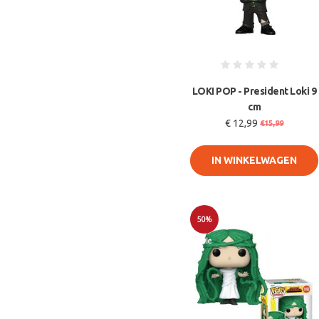
LOKI POP - President Loki 9
cm
€ 12,99
€15,99
IN WINKELWAGEN
50%
Sale