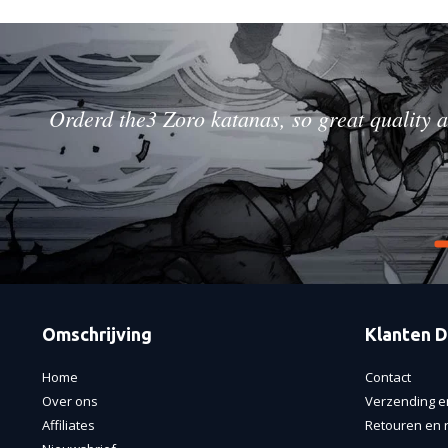
Orderd the3 Zoro katanas, so great quality a
Omschrijving
Klanten D
Home
Contact
Over ons
Verzending e
Affiliates
Retouren en r