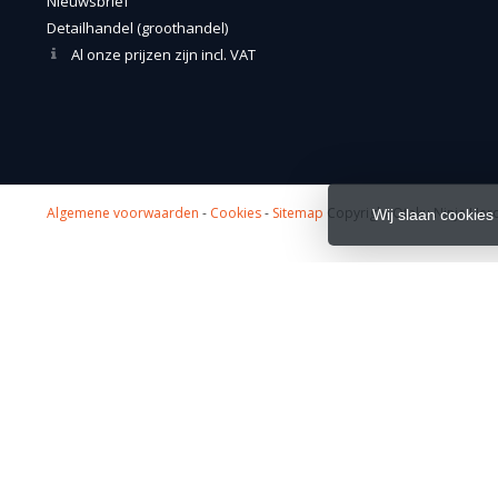
Nieuwsbrief
Detailhandel (groothandel)
Al onze prijzen zijn incl. VAT
Algemene voorwaarden
-
Cookies
-
Sitemap
Copyright Otaku Ninja Hero
Wij slaan cookies