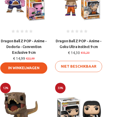
Dragon Ball Z POP - Anime -
Dragon Ball Z POP - Anime -
Dodoria - Convention
Goku Ultra Instinct 9 cm
Exclusive 9 cm
€ 14,30
€15,20
€ 14,99
€22,99
NIET BESCHIKBAAR
IN WINKELWAGEN
12%
33%
Sale
Sale