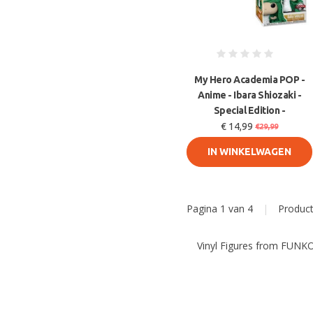
My Hero Academia POP -
Anime - Ibara Shiozaki -
Special Edition -
€ 14,99
€29,99
IN WINKELWAGEN
Pagina 1 van 4
|
Produc
Vinyl Figures from FUNKO