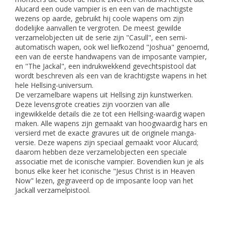
Alucard een oude vampier is en een van de machtigste
wezens op aarde, gebruikt hij coole wapens om zijn
dodelijke aanvallen te vergroten. De meest gewilde
verzamelobjecten uit de serie zijn "Casull", een semi-
automatisch wapen, ook wel liefkozend "Joshua" genoemd,
een van de eerste handwapens van de imposante vampier,
en "The Jackal", een indrukwekkend gevechtspistool dat
wordt beschreven als een van de krachtigste wapens in het
hele Hellsing-universum.
De verzamelbare wapens uit Hellsing zijn kunstwerken.
Deze levensgrote creaties zijn voorzien van alle
ingewikkelde details die ze tot een Hellsing-waardig wapen
maken. Alle wapens zijn gemaakt van hoogwaardig hars en
versierd met de exacte gravures uit de originele manga-
versie. Deze wapens zijn speciaal gemaakt voor Alucard;
daarom hebben deze verzamelobjecten een speciale
associatie met de iconische vampier. Bovendien kun je als
bonus elke keer het iconische "Jesus Christ is in Heaven
Now" lezen, gegraveerd op de imposante loop van het
Jackall verzamelpistool.