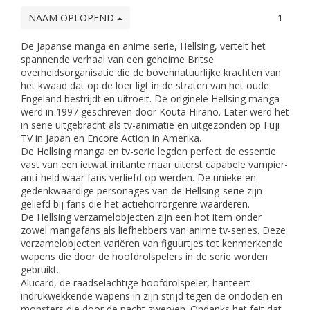
NAAM OPLOPEND
1
De Japanse manga en anime serie, Hellsing, vertelt het
spannende verhaal van een geheime Britse
overheidsorganisatie die de bovennatuurlijke krachten van
het kwaad dat op de loer ligt in de straten van het oude
Engeland bestrijdt en uitroeit. De originele Hellsing manga
werd in 1997 geschreven door Kouta Hirano. Later werd het
in serie uitgebracht als tv-animatie en uitgezonden op Fuji
TV in Japan en Encore Action in Amerika.
De Hellsing manga en tv-serie legden perfect de essentie
vast van een ietwat irritante maar uiterst capabele vampier-
anti-held waar fans verliefd op werden. De unieke en
gedenkwaardige personages van de Hellsing-serie zijn
geliefd bij fans die het actiehorrorgenre waarderen.
De Hellsing verzamelobjecten zijn een hot item onder
zowel mangafans als liefhebbers van anime tv-series. Deze
verzamelobjecten variëren van figuurtjes tot kenmerkende
wapens die door de hoofdrolspelers in de serie worden
gebruikt.
Alucard, de raadselachtige hoofdrolspeler, hanteert
indrukwekkende wapens in zijn strijd tegen de ondoden en
monsters die door de nacht zwerven. Ondanks het feit dat