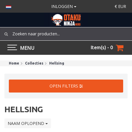
INLOGGEN
€
EUR
MENU
Item(s) - 0
Home
Collecties
Hellsing
OPEN FILTERS
HELLSING
NAAM OPLOPEND