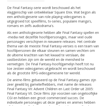
De Final Fantasy-serie wordt beschouwd als het
vlaggenschip van ontwikkelaar Square Enix. Wat begon als
een anthologieserie van role-playing videogames is
uitgegroeid tot speelfilms, tv-series, populaire manga's,
romans en zelfs audiodrama's.
Als een anthologieserie hebben alle Final Fantasy-spellen en
-media niet dezelfde hoofdpersonages, maar veel oude
personages verschijnen in nieuwere releases. Het centrale
thema van de meeste Final Fantasy-versies is een team van
hoofdpersonen die elkaar steunen en samen vechten om
de ultieme krachten van het kwaad te verslaan, die
vastbesloten zijn om de wereld en de mensheid te
vernietigen. De Final Fantasy-hoofdgamelijn heeft tot nu
toe zestien videogames uitgebracht en wordt beschouwd
als de grootste RPG-videogameserie ter wereld.
De anime-films gebaseerd op de Final Fantasy-games zijn
zeer gewild bij gameliefhebbers, met name de releases
Final Fantasy VII: Advent Children en Last Order uit 2005:
Final Fantasy VII. Deze films zijn voorzien van ongelooflijke
CGI en hebben een groot commercieel succes. De
individuele personages uit deze games en animes hebben