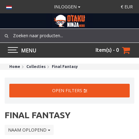
INLOGGEN
€
EUR
MENU
Item(s) - 0
Home
Collecties
Final Fantasy
OPEN FILTERS
FINAL FANTASY
NAAM OPLOPEND