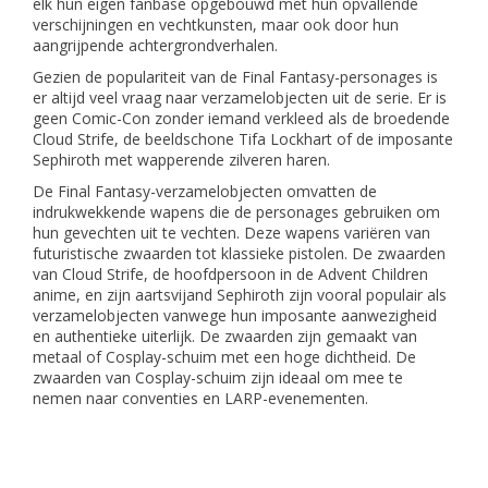
elk hun eigen fanbase opgebouwd met hun opvallende
verschijningen en vechtkunsten, maar ook door hun
aangrijpende achtergrondverhalen.
Gezien de populariteit van de Final Fantasy-personages is
er altijd veel vraag naar verzamelobjecten uit de serie. Er is
geen Comic-Con zonder iemand verkleed als de broedende
Cloud Strife, de beeldschone Tifa Lockhart of de imposante
Sephiroth met wapperende zilveren haren.
De Final Fantasy-verzamelobjecten omvatten de
indrukwekkende wapens die de personages gebruiken om
hun gevechten uit te vechten. Deze wapens variëren van
futuristische zwaarden tot klassieke pistolen. De zwaarden
van Cloud Strife, de hoofdpersoon in de Advent Children
anime, en zijn aartsvijand Sephiroth zijn vooral populair als
verzamelobjecten vanwege hun imposante aanwezigheid
en authentieke uiterlijk. De zwaarden zijn gemaakt van
metaal of Cosplay-schuim met een hoge dichtheid. De
zwaarden van Cosplay-schuim zijn ideaal om mee te
nemen naar conventies en LARP-evenementen.