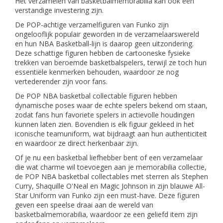
Het verzamelen van basketbalmemorabilia kan ook een
verstandige investering zijn.
De POP-achtige verzamelfiguren van Funko zijn
ongelooflijk populair geworden in de verzamelaarswereld
en hun NBA Basketball-lijn is daarop geen uitzondering.
Deze schattige figuren hebben de cartooneske fysieke
trekken van beroemde basketbalspelers, terwijl ze toch hun
essentiële kenmerken behouden, waardoor ze nog
vertederender zijn voor fans.
De POP NBA basketbal collectable figuren hebben
dynamische poses waar de echte spelers bekend om staan,
zodat fans hun favoriete spelers in actievolle houdingen
kunnen laten zien. Bovendien is elk figuur gekleed in het
iconische teamuniform, wat bijdraagt aan hun authenticiteit
en waardoor ze direct herkenbaar zijn.
Of je nu een basketbal liefhebber bent of een verzamelaar
die wat charme wil toevoegen aan je memorabilia collectie,
de POP NBA basketbal collectables met sterren als Stephen
Curry, Shaquille O'Neal en Magic Johnson in zijn blauwe All-
Star Uniform van Funko zijn een must-have. Deze figuren
geven een speelse draai aan de wereld van
basketbalmemorabilia, waardoor ze een geliefd item zijn