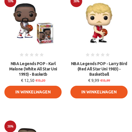
18%
38%
Sale
Sale
NBA Legends POP - Karl
NBA Legends POP - Larry Bird
Malone (White All Star Uni
(Red All Star Uni 1983) -
1993) - Basketb
Basketball
€ 12,50
€ 9,99
€15,20
€15,99
IN WINKELWAGEN
IN WINKELWAGEN
38%