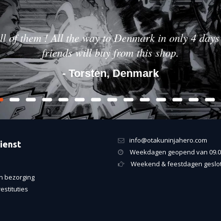
ll of them ! All the way to Denmark in only 4 days 
friends will buy from this shop.
- Torsten, Denmark
info@otakuninjahero.com
ienst
Weekdagen geopend van 09.00
Weekend & feestdagen geslo
n bezorging
estituties