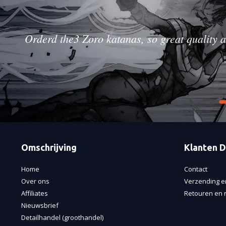
Orderd the3 Zoro katanas, so great quality a
Omschrijving
Klanten D
Home
Contact
Over ons
Verzending e
Affiliates
Retouren en r
Nieuwsbrief
Detailhandel (groothandel)