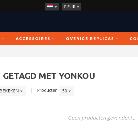
€
EUR
N
ACCESSOIRES
OVERIGE REPLICAS
CO
 GETAGD MET YONKOU
|
Producten
 BEKEKEN
50
Geen producten gevonden!...