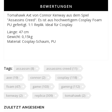
BEWERTUNGEN
Tomahawk Axt von Connor Kenway aus dem Spiel
"Assassins Creed". Es ist aus hochwertigem Cosplay Foam
PU gefertigt. 1:1 Replik. Ideal für Cosplay.
Länge: 47 cm
Gewicht: 0,15kg
Material: Cosplay-Schaum, PU
Tags:
assassin
(8)
assassins creed
(11)
axe
(19)
connor
(2)
cosplay
(118)
foam
(47)
game
(103)
gaming
(112)
kenway
(2)
replica
(309)
tomahawk
(2)
ZULETZT ANGESEHEN