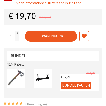
Mehr Informationen zu Versand in Ihr Land
€
19,70
€24,20
+
+ WARENKORB
-
BÜNDEL
12% Rabatt
€36,70
€ 32,20
+
=
BÜNDEL KAUFEN
2
Bewertung(en)