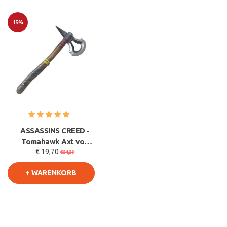
19%
Sale
ASSASSINS CREED -
Tomahawk Axt von
€ 19,70
Connor Kenway -
€24,20
Cosplay Schaum
+ WARENKORB