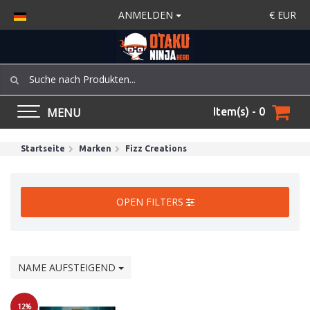
ANMELDEN
€
EUR
MENU
Item(s) - 0
Startseite
Marken
Fizz Creations
OPEN FILTERS
NAME AUFSTEIGEND
12%