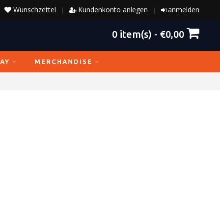
Wunschzettel
Kundenkonto anlegen
anmelden
|
|
0
item(s) -
€0,00
AY
MERCHANDISE