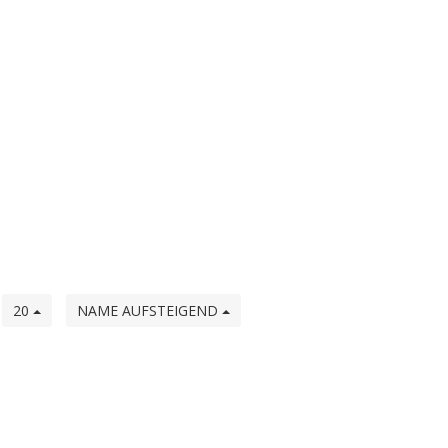
e
20
NAME AUFSTEIGEND