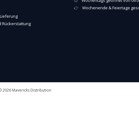
Wochentags geöffnet von 09.00
Wochenende & Feiertage ges
Lieferung
 Rückerstattung
 2026 Mavericks Distribution