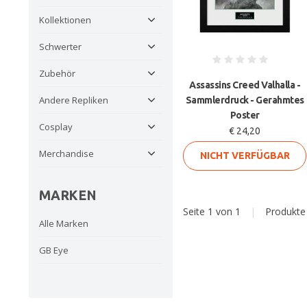
Kollektionen
Schwerter
Zubehör
Assassins Creed Valhalla -
Andere Repliken
Sammlerdruck - Gerahmtes
Poster
Cosplay
€ 24,20
Merchandise
NICHT VERFÜGBAR
MARKEN
Seite 1 von 1
|
Produkt
Alle Marken
GB Eye