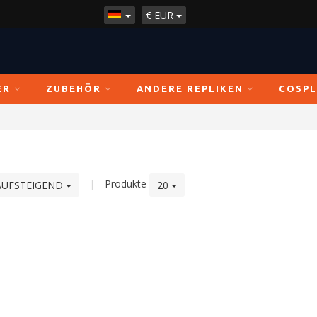
€
EUR
ER
ZUBEHÖR
ANDERE REPLIKEN
COSPL
|
Produkte
AUFSTEIGEND
20