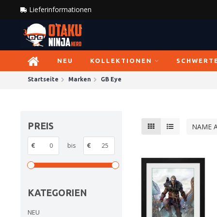
Lieferinformationen
NEU
KOLLEKTIONEN
SCHWERT
Startseite
Marken
GB Eye
PREIS
NAME 
€
bis
€
KATEGORIEN
NEU