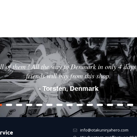
ll of them ! All the way to Denmark in only 4 days 
friends will buy from this shop.
- Torsten, Denmark
info@otakuninjahero.com
rvice