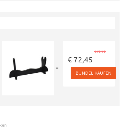
€76,95
€ 72,45
=
BÜNDEL KAUFEN
cken