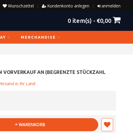
Wunschzettel
Kundenkonto anlegen
anmelden
|
|
0
item(s) -
€0,00
AY
MERCHANDISE
N VORVERKAUF AN (BEGRENZTE STÜCKZAHL
ersand in Ihr Land
+ WARENKORB