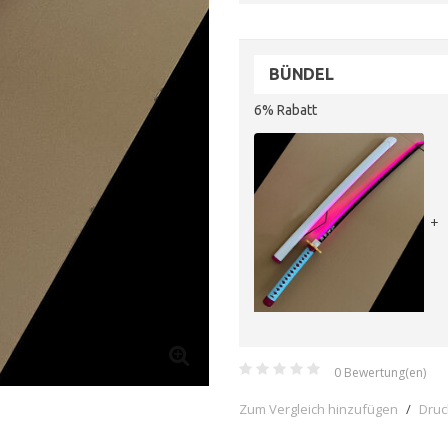
BÜNDEL
6% Rabatt
+
0
Bewertung(en)
Zum Vergleich hinzufügen
/
Dru