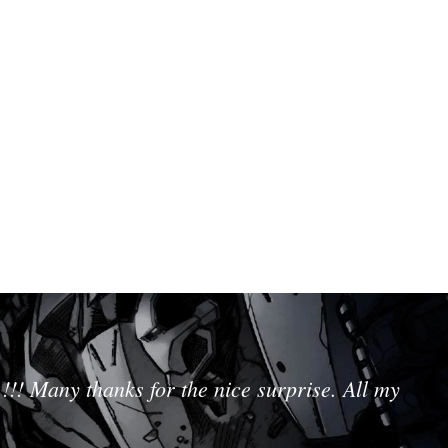
!!! Many thanks for the nice surprise. All my