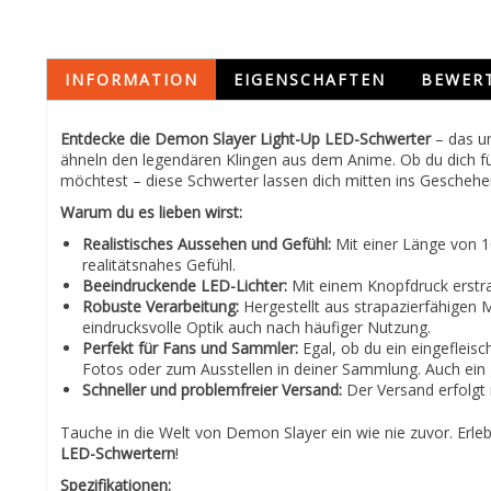
INFORMATION
EIGENSCHAFTEN
BEWER
Entdecke die Demon Slayer Light-Up LED-Schwerter
– das un
ähneln den legendären Klingen aus dem Anime. Ob du dich f
möchtest – diese Schwerter lassen dich mitten ins Geschehe
Warum du es lieben wirst:
Realistisches Aussehen und Gefühl:
Mit einer Länge von 10
realitätsnahes Gefühl.
Beeindruckende LED-Lichter:
Mit einem Knopfdruck erstra
Robuste Verarbeitung:
Hergestellt aus strapazierfähigen M
eindrucksvolle Optik auch nach häufiger Nutzung.
Perfekt für Fans und Sammler:
Egal, ob du ein eingefleisc
Fotos oder zum Ausstellen in deiner Sammlung. Auch ein
Schneller und problemfreier Versand:
Der Versand erfolgt 
Tauche in die Welt von Demon Slayer ein wie nie zuvor. Erl
LED-Schwertern
!
Spezifikationen: