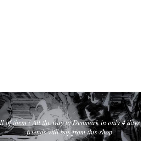
ll of them ! All the way to Denmark in only 4 days 
friends will buy from this shop.