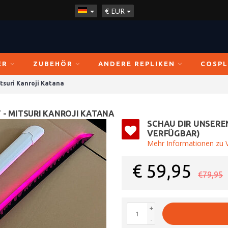
€
EUR
ER
ZUBEHÖR
ANDERE REPLIKEN
COSPL
tsuri Kanroji Katana
 - MITSURI KANROJI KATANA
SCHAU DIR UNSERE
VERFÜGBAR)
Mehr Informationen zu V
€
59,95
€79,95
+
-