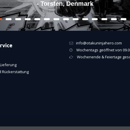
- Torsten, Denmark
info@otakuninjahero.com
rvice
Wochentags geöffnet von 09.00
Wochenende & Feiertage ges
Lieferung
 Rückerstattung