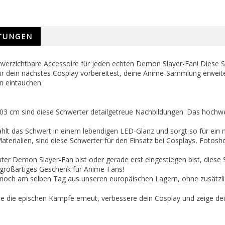
TUNGEN
verzichtbare Accessoire für jeden echten Demon Slayer-Fan! Diese S
ür dein nächstes Cosplay vorbereitest, deine Anime-Sammlung erweit
n eintauchen.
3 cm sind diese Schwerter detailgetreue Nachbildungen. Das hochwert
hlt das Schwert in einem lebendigen LED-Glanz und sorgt so für ein 
aterialien, sind diese Schwerter für den Einsatz bei Cosplays, Fotosh
hter Demon Slayer-Fan bist oder gerade erst eingestiegen bist, diese
 großartiges Geschenk für Anime-Fans!
noch am selben Tag aus unseren europäischen Lagern, ohne zusätzlic
ebe die epischen Kämpfe erneut, verbessere dein Cosplay und zeige d