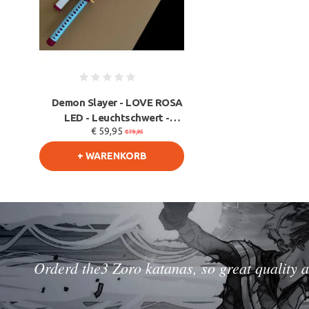
Demon Slayer - LOVE ROSA
LED - Leuchtschwert -
€ 59,95
Mitsuri Kanroji Ka
€79,95
+ WARENKORB
Orderd the3 Zoro katanas, so great quality a