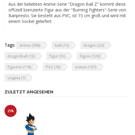
Aus der beliebten Anime-Serie "Dragon Ball Z" kommt diese
offiziell lizenzierte Figur aus der "Burning Fighters"-Serie von
Banpresto. Sie besteht aus PVC, ist 15 cm groß und wird mit
einem Sockel geliefert.
Tags:
anime
(396)
ball
(13)
dragon
(22)
dragonball
(13)
figur
(55)
figure
(120)
figurine
(119)
PVC
(76)
statue
(107)
vegeta
(7)
ZULETZT ANGESEHEN
25%
Sale