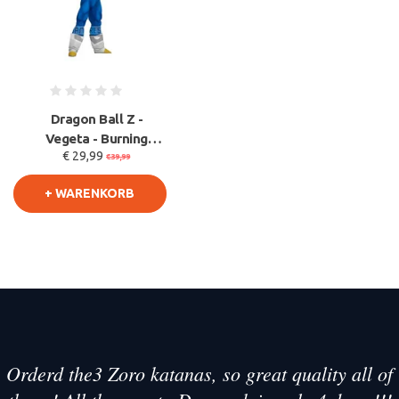
Dragon Ball Z -
Vegeta - Burning
€ 29,99
Fighters PVC Figur 15
€39,99
cm
+ WARENKORB
Orderd the3 Zoro katanas, so great quality all of