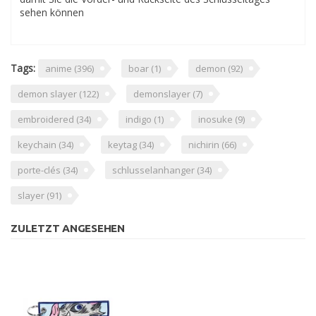
sehen können
Tags:
anime
(396)
boar
(1)
demon
(92)
demon slayer
(122)
demonslayer
(7)
embroidered
(34)
indigo
(1)
inosuke
(9)
keychain
(34)
keytag
(34)
nichirin
(66)
porte-clés
(34)
schlusselanhanger
(34)
slayer
(91)
ZULETZT ANGESEHEN