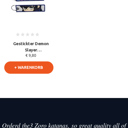
Gestickter Demon
Slayer
€ 9,80
Schlüsselanhänger -
Inosuke Wildschwein A
+ WARENKORB
Orderd the3 Zoro katanas, so great quality all of