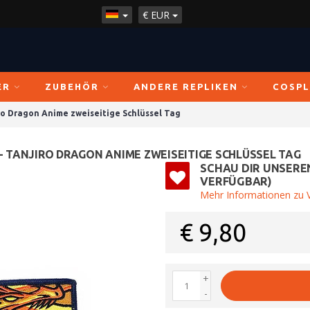
€
EUR
ER
ZUBEHÖR
ANDERE REPLIKEN
COSPL
ro Dragon Anime zweiseitige Schlüssel Tag
 TANJIRO DRAGON ANIME ZWEISEITIGE SCHLÜSSEL TAG
SCHAU DIR UNSERE
VERFÜGBAR)
Mehr Informationen zu V
€
9,80
+
-