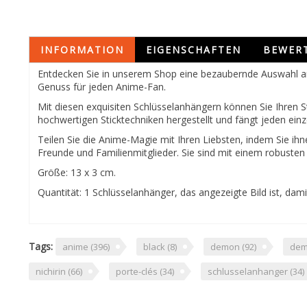
INFORMATION
EIGENSCHAFTEN
BEWER
Entdecken Sie in unserem Shop eine bezaubernde Auswahl an 
Genuss für jeden Anime-Fan.
Mit diesen exquisiten Schlüsselanhängern können Sie Ihren St
hochwertigen Sticktechniken hergestellt und fängt jeden ei
Teilen Sie die Anime-Magie mit Ihren Liebsten, indem Sie i
Freunde und Familienmitglieder. Sie sind mit einem robusten
Größe: 13 x 3 cm.
Quantität: 1 Schlüsselanhänger, das angezeigte Bild ist, dam
Tags:
anime
(396)
black
(8)
demon
(92)
dem
nichirin
(66)
porte-clés
(34)
schlusselanhanger
(34)