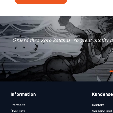
Orderd the3 Zoro katanas, so great quality a
Information
Kundense
Startseite
Kontakt
Über Uns
Versand und 