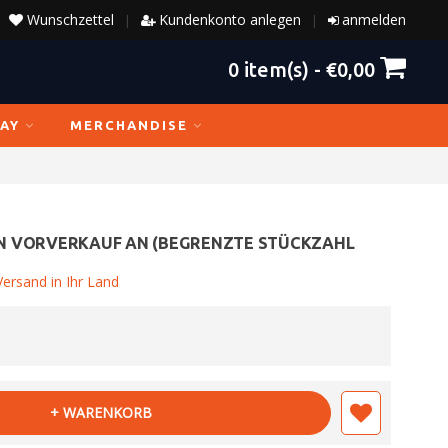
Wunschzettel
Kundenkonto anlegen
anmelden
|
|
0
item(s) -
€0,00
AY
MERCHANDISE
N VORVERKAUF AN (BEGRENZTE STÜCKZAHL
ersand in Ihr Land
+ WARENKORB