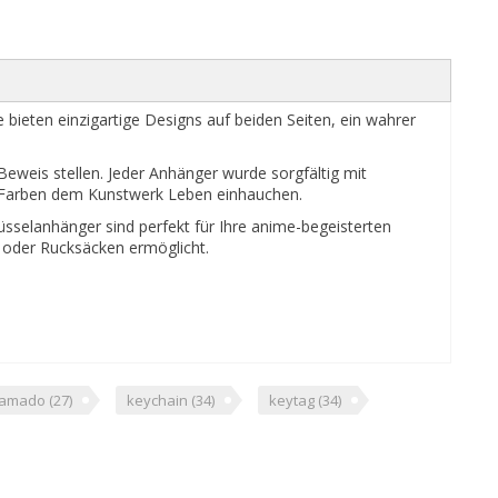
ieten einzigartige Designs auf beiden Seiten, ein wahrer
Beweis stellen. Jeder Anhänger wurde sorgfältig mit
en Farben dem Kunstwerk Leben einhauchen.
sselanhänger sind perfekt für Ihre anime-begeisterten
n oder Rucksäcken ermöglicht.
amado
(27)
keychain
(34)
keytag
(34)