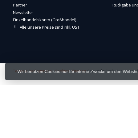
Partner
Rückgabe und
Newsletter
Einzelhandelskonto (Großhandel)
Alle unsere Preise sind inkl. UST
Terms & Bedingungen
-
Cookies
-
Sitemap
Copyright Otaku Ninja Hero ©
Wir benutzen Cookies nur für interne Zwecke um den Websho