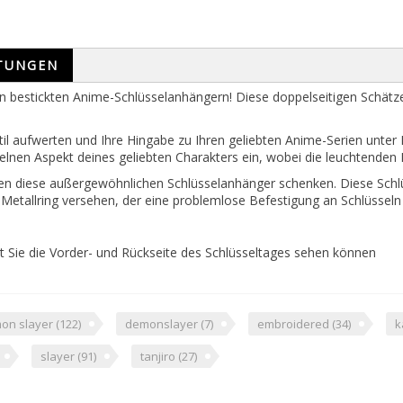
TUNGEN
bestickten Anime-Schlüsselanhängern! Diese doppelseitigen Schätze b
il aufwerten und Ihre Hingabe zu Ihren geliebten Anime-Serien unter 
nzelnen Aspekt deines geliebten Charakters ein, wobei die leuchtend
hnen diese außergewöhnlichen Schlüsselanhänger schenken. Diese Schlü
 Metallring versehen, der eine problemlose Befestigung an Schlüssel
it Sie die Vorder- und Rückseite des Schlüsseltages sehen können
on slayer
(122)
demonslayer
(7)
embroidered
(34)
k
slayer
(91)
tanjiro
(27)