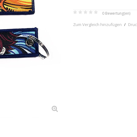
0
Bewertung(en)
Zum Vergleich hinzufügen
/
Dru