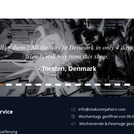
ll of them ! All the way to Denmark in only 4 days 
friends will buy from this shop.
- Torsten, Denmark
info@otakuninjahero.com
rvice
Wochentags geöffnet von 09.00
Wochenende & Feiertage ges
Lieferung