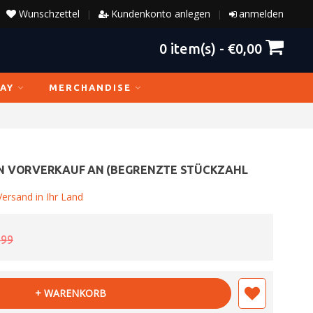
Wunschzettel
Kundenkonto anlegen
anmelden
|
|
0
item(s) -
€0,00
AY
MERCHANDISE
N VORVERKAUF AN (BEGRENZTE STÜCKZAHL
ersand in Ihr Land
,99
+ WARENKORB