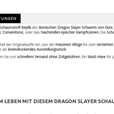
TUNGEN
 Schaumstoff-Replik
des
ikonischen Dragon Slayer Schwerts von Guts
, Conventions
, oder das
Nachstellen epischer Kampfszenen
. Die
Sch
tail der Originalwaffe ein, von der
massiven Klinge
bis zum
verzierten 
r als
beeindruckendes Ausstellungsstück
.
ren Sie von
schnellem Versand ohne Zollgebühren
. Ein
Must-Have
für 
M LEBEN
MIT DIESEM
DRAGON SLAYER SCHA