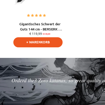
Gigantisches Schwert der
Guts 144 cm - BERSERK -
€ 119,99
Hochdichter Scha
€149,99
+ WARENKORB
Orderd the3 Zoro katanas, so great quality a