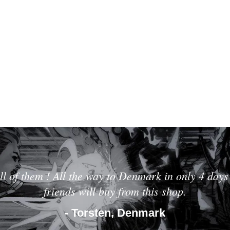
ll of them ! All the way to Denmark in only 4 days 
friends will buy from this shop.
- Torsten, Denmark