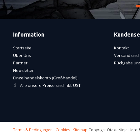
Information
Kundense
Startseite
Kontakt
Über Uns
Versand und 
Partner
Rückgabe und
Newsletter
Einzelhandelskonto (Großhandel)
Alle unsere Preise sind inkl. UST
Terms & Bedingungen
-
Cookies
-
Sitemap
Copyright Otaku Ninja Hero ©