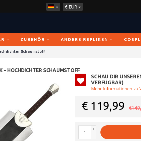
€
EUR
ER
ZUBEHÖR
ANDERE REPLIKEN
COSPL
Hochdichter Schaumstoff
RK - HOCHDICHTER SCHAUMSTOFF
SCHAU DIR UNSERE
VERFÜGBAR)
Mehr Informationen zu V
€
119,99
€149
+
-