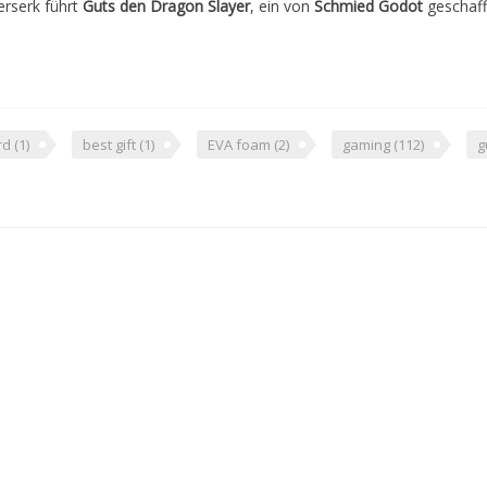
erserk führt
Guts den Dragon Slayer
, ein von
Schmied Godot
geschaff
rd
(1)
best gift
(1)
EVA foam
(2)
gaming
(112)
g