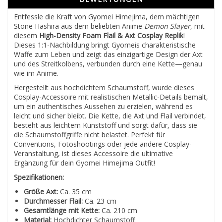
Entfessle die Kraft von Gyomei Himejima, dem mächtigen
Stone Hashira aus dem beliebten Anime
Demon Slayer
, mit
diesem
High-Density Foam Flail & Axt Cosplay Replik
!
Dieses 1:1-Nachbildung bringt Gyomeis charakteristische
Waffe zum Leben und zeigt das einzigartige Design der Axt
und des Streitkolbens, verbunden durch eine Kette—genau
wie im Anime.
Hergestellt aus hochdichtem Schaumstoff, wurde dieses
Cosplay-Accessoire mit realistischen Metallic-Details bemalt,
um ein authentisches Aussehen zu erzielen, während es
leicht und sicher bleibt. Die Kette, die Axt und Flail verbindet,
besteht aus leichtem Kunststoff und sorgt dafür, dass sie
die Schaumstoffgriffe nicht belastet. Perfekt für
Conventions, Fotoshootings oder jede andere Cosplay-
Veranstaltung, ist dieses Accessoire die ultimative
Ergänzung für dein Gyomei Himejima Outfit!
Spezifikationen:
Größe Axt:
Ca. 35 cm
Durchmesser Flail:
Ca. 23 cm
Gesamtlänge mit Kette:
Ca. 210 cm
Material:
Hochdichter Schaumstoff