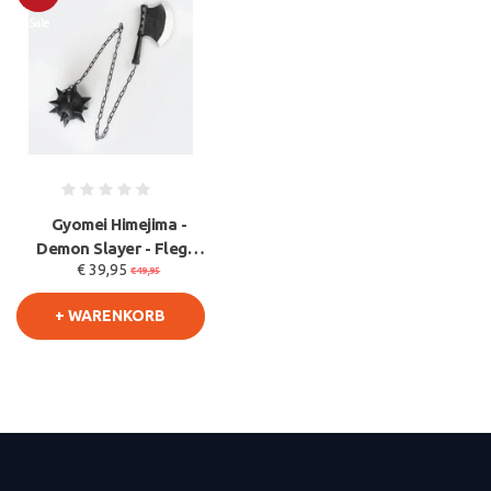
Sale
Gyomei Himejima -
Demon Slayer - Flegel
€ 39,95
und Axt - Cosplay
€49,95
Schaum
+ WARENKORB