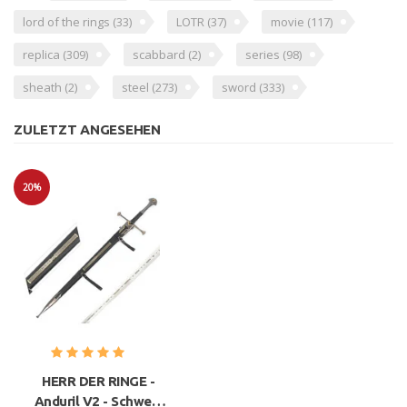
lord of the rings
(33)
LOTR
(37)
movie
(117)
replica
(309)
scabbard
(2)
series
(98)
sheath
(2)
steel
(273)
sword
(333)
ZULETZT ANGESEHEN
20%
Sale
HERR DER RINGE -
Anduril V2 - Schwert