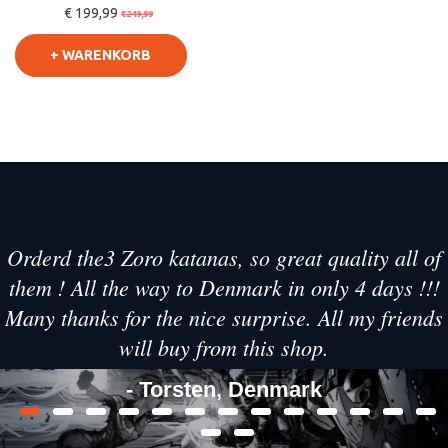
€ 199,99
von Aragorn mit Delux
€249,99
Schei
+ WARENKORB
Orderd the3 Zoro katanas, so great quality all of
them ! All the way to Denmark in only 4 days !!!
Many thanks for the nice surprise. All my friends
will buy from this shop.
- Torsten, Denmark