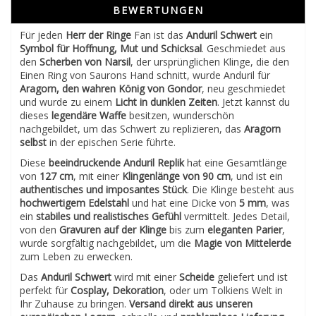
BEWERTUNGEN
Für jeden
Herr der Ringe
Fan ist das
Anduril Schwert
ein
Symbol für Hoffnung, Mut und Schicksal
. Geschmiedet aus
den
Scherben von Narsil
, der ursprünglichen Klinge, die den
Einen Ring von Saurons Hand schnitt, wurde Anduril für
Aragorn, den wahren König von Gondor
, neu geschmiedet
und wurde zu einem
Licht in dunklen Zeiten
. Jetzt kannst du
dieses
legendäre Waffe
besitzen, wunderschön
nachgebildet, um das Schwert zu replizieren, das
Aragorn
selbst
in der epischen Serie führte.
Diese
beeindruckende Anduril Replik
hat eine Gesamtlänge
von
127 cm
, mit einer
Klingenlänge von 90 cm
, und ist ein
authentisches und imposantes Stück
. Die Klinge besteht aus
hochwertigem Edelstahl
und hat eine Dicke von
5 mm
, was
ein
stabiles und realistisches Gefühl
vermittelt. Jedes Detail,
von den
Gravuren auf der Klinge
bis zum
eleganten Parier
,
wurde sorgfältig nachgebildet, um die
Magie von Mittelerde
zum Leben zu erwecken.
Das
Anduril Schwert
wird mit einer
Scheide
geliefert und ist
perfekt für
Cosplay, Dekoration
, oder um Tolkiens Welt in
Ihr Zuhause zu bringen.
Versand direkt aus unseren