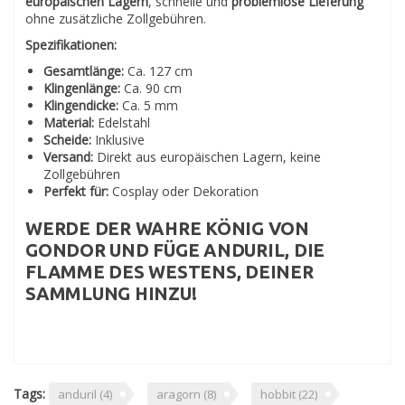
europäischen Lagern
, schnelle und
problemlose Lieferung
ohne zusätzliche Zollgebühren.
Spezifikationen:
Gesamtlänge:
Ca. 127 cm
Klingenlänge:
Ca. 90 cm
Klingendicke:
Ca. 5 mm
Material:
Edelstahl
Scheide:
Inklusive
Versand:
Direkt aus europäischen Lagern, keine
Zollgebühren
Perfekt für:
Cosplay oder Dekoration
WERDE DER WAHRE KÖNIG VON
GONDOR
UND FÜGE
ANDURIL, DIE
FLAMME DES WESTENS
, DEINER
SAMMLUNG HINZU!
Tags:
anduril
(4)
aragorn
(8)
hobbit
(22)