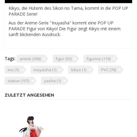
Kikyo, die Hüterin des Sikon no Tama, kommt in die POP UP
PARADE Serie!
Aus der Anime-Serie "Inuyasha" kommt eine POP UP
PARADE Figur von Kikyo! Die Figur zeigt Kikyo mit einem
sanft blickenden Ausdruck.
Tags:
anime
(396)
figur
(55)
figurine
(119)
inu
(1)
inuyasha
(1)
kikyo
(1)
PVC
(76)
statue
(107)
yasha
(1)
ZULETZT ANGESEHEN