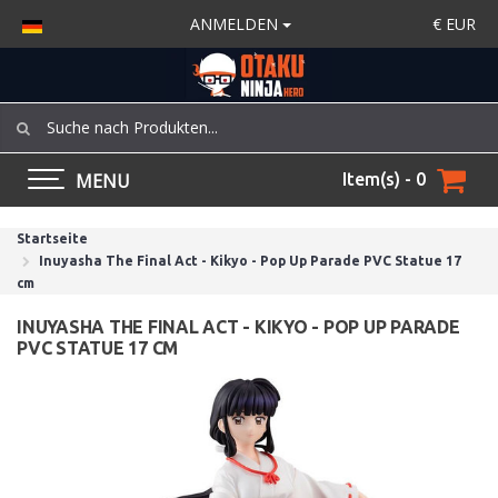
ANMELDEN
€
EUR
MENU
Item(s) - 0
Startseite
Inuyasha The Final Act - Kikyo - Pop Up Parade PVC Statue 17
cm
INUYASHA THE FINAL ACT - KIKYO - POP UP PARADE
PVC STATUE 17 CM