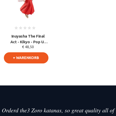
Inuyasha The Final
Act - Kikyo - Pop Up
€ 48,50
Parade PVC Statue 17
cm
+ WARENKORB
Orderd the3 Zoro katanas, so great quality all of