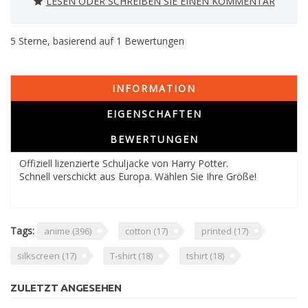
LESEN ODER SCHREIBEN SIE EINEN KOMMENTAR
5
Sterne, basierend auf
1
Bewertungen
INFORMATION
EIGENSCHAFTEN
BEWERTUNGEN
Offiziell lizenzierte Schuljacke von Harry Potter.
Schnell verschickt aus Europa. Wählen Sie Ihre Größe!
Tags:
anime
(396)
cotton
(17)
printed
(17)
silkscreen
(17)
T-shirt
(18)
tshirt
(18)
ZULETZT ANGESEHEN