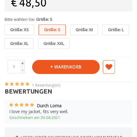
€
48,50
Bitte wählen Sie:
Größe: S
Größe: XS
Größe: S
Größe: M
Größe: L
Größe: XL
Größe: XXL
+
+ WARENKORB
-
1
Bewertung(en)
BEWERTUNGEN
Durch Lorna
I love my jacket, fits very well.
Geschrieben am 30-04-2021