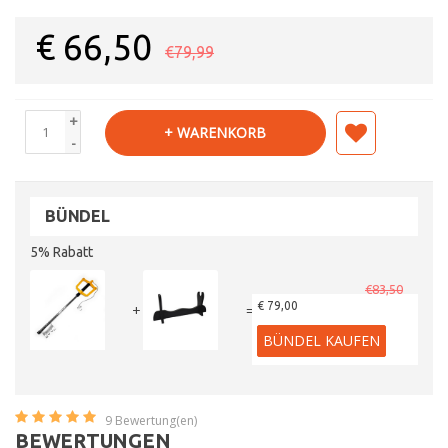
€
66,50
€79,99
+
+ WARENKORB
-
BÜNDEL
5% Rabatt
€83,50
€ 79,00
+
=
BÜNDEL KAUFEN
9
Bewertung(en)
BEWERTUNGEN