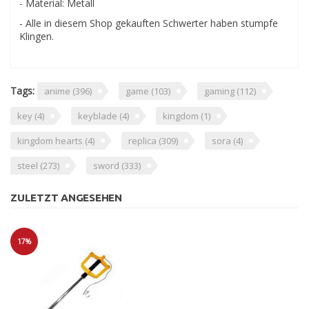
- Material: Metall
- Alle in diesem Shop gekauften Schwerter haben stumpfe
Klingen.
Tags:
anime
(396)
game
(103)
gaming
(112)
key
(4)
keyblade
(4)
kingdom
(1)
kingdom hearts
(4)
replica
(309)
sora
(4)
steel
(273)
sword
(333)
ZULETZT ANGESEHEN
17%
Sale