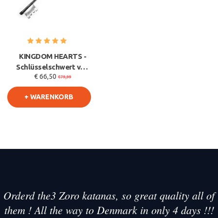
KINGDOM HEARTS -
Schlüsselschwert von
€ 66,50
Sora - Kingdom Key
€79,99
+ WARENKORB
Orderd the3 Zoro katanas, so great quality all of
them ! All the way to Denmark in only 4 days !!!