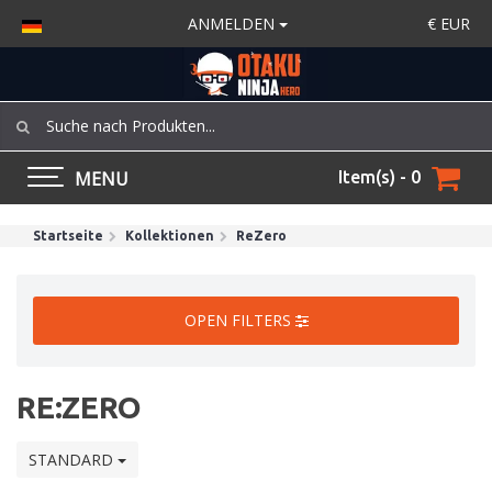
ANMELDEN
€
EUR
MENU
Item(s) - 0
Startseite
Kollektionen
ReZero
OPEN FILTERS
RE:ZERO
STANDARD