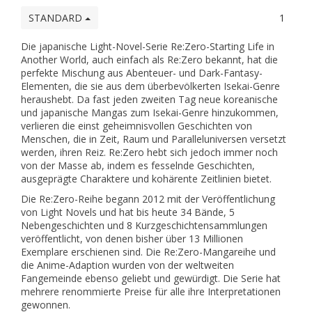
STANDARD
1
Die japanische Light-Novel-Serie Re:Zero-Starting Life in
Another World, auch einfach als Re:Zero bekannt, hat die
perfekte Mischung aus Abenteuer- und Dark-Fantasy-
Elementen, die sie aus dem überbevölkerten Isekai-Genre
heraushebt. Da fast jeden zweiten Tag neue koreanische
und japanische Mangas zum Isekai-Genre hinzukommen,
verlieren die einst geheimnisvollen Geschichten von
Menschen, die in Zeit, Raum und Paralleluniversen versetzt
werden, ihren Reiz. Re:Zero hebt sich jedoch immer noch
von der Masse ab, indem es fesselnde Geschichten,
ausgeprägte Charaktere und kohärente Zeitlinien bietet.
Die Re:Zero-Reihe begann 2012 mit der Veröffentlichung
von Light Novels und hat bis heute 34 Bände, 5
Nebengeschichten und 8 Kurzgeschichtensammlungen
veröffentlicht, von denen bisher über 13 Millionen
Exemplare erschienen sind. Die Re:Zero-Mangareihe und
die Anime-Adaption wurden von der weltweiten
Fangemeinde ebenso geliebt und gewürdigt. Die Serie hat
mehrere renommierte Preise für alle ihre Interpretationen
gewonnen.