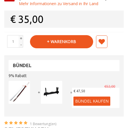
Mehr Informationen zu Versand in Ihr Land
€
35,00
+
+ WARENKORB
-
BÜNDEL
9% Rabatt
€52,00
€ 47,50
+
=
BÜNDEL KAUFEN
1
Bewertung(en)