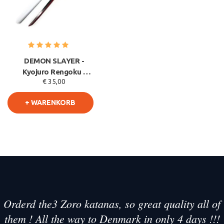
DEMON SLAYER -
Kyojuro Rengoku -
€ 35,00
Rote Nichirin Klinge -
PU SCHAUM
+ WARENKORB
Orderd the3 Zoro katanas, so great quality all of
them ! All the way to Denmark in only 4 days !!!