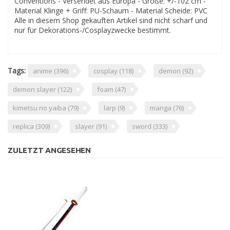
Conventions - Versendet aus Europa - Größe: +/-102 cm -
Material Klinge + Griff: PU-Schaum - Material Scheide: PVC
Alle in diesem Shop gekauften Artikel sind nicht scharf und
nur für Dekorations-/Cosplayzwecke bestimmt.
Tags:
anime
(396)
cosplay
(118)
demon
(92)
demon slayer
(122)
foam
(47)
kimetsu no yaiba
(79)
larp
(9)
manga
(76)
replica
(309)
slayer
(91)
sword
(333)
ZULETZT ANGESEHEN