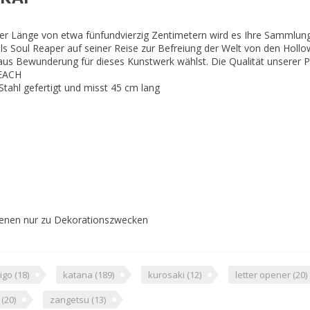
ner Länge von etwa fünfundvierzig Zentimetern wird es Ihre Sammlung 
ls Soul Reaper auf seiner Reise zur Befreiung der Welt von den Hollow
h aus Bewunderung für dieses Kunstwerk wählst. Die Qualität unserer P
LEACH
Stahl gefertigt und misst 45 cm lang
 dienen nur zu Dekorationszwecken
higo
(18)
katana
(189)
kurosaki
(12)
letter opener
(20)
o
(20)
zangetsu
(13)