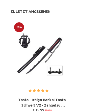
ZULETZT ANGESEHEN
50%
Sale
Tanto - Ichigo Bankai Tanto
Schwert V2 - Zangetsu -
€ 19,99
Metall BLEACH
€39,99