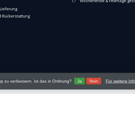
Wochenende & Feiertage ges
Lieferung
 Rückerstattung
 2026 Mavericks Distribution
p zu verbessern. Ist das in Ordnung?
Ja
Nein
Für weitere In