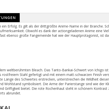
TUNGEN
ein Erfolg. Es gilt als der drittgrößte Anime-Name in der Branche. 
ufmerksamkeit. Obwohl es dank der actiongeladenen Anime eine Vielz
ne fast ebenso große Fangemeinde hat wie der Hauptprotagonist, ist da
em weltberühmten Bleach. Das Tanto-Bankai-Schwert von Ichigo ist e
us rostfreiem Stahl gefertigt und mit einem matt-schwarzen Finish ver
e Länge des Schwertes erstrecken, unterstreichen die Wildheit dieser
 Wohlstand symbolisiert. Die Arme der Parierstange sind wie der Kli
und Griffigkeit bietet. Die rote Rochenhaut steht in schönem Kontrast
rts abrundet.
KAI