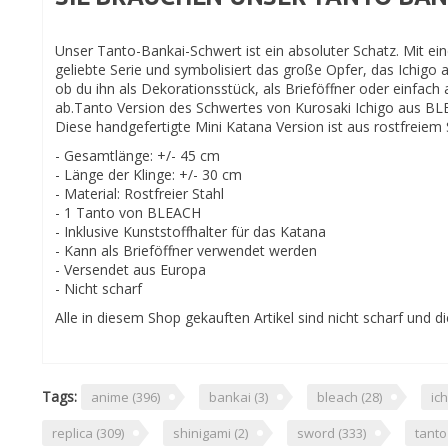
Unser Tanto-Bankai-Schwert ist ein absoluter Schatz. Mit ei
geliebte Serie und symbolisiert das große Opfer, das Ichigo a
ob du ihn als Dekorationsstück, als Brieföffner oder einfac
ab.Tanto Version des Schwertes von Kurosaki Ichigo aus B
Diese handgefertigte Mini Katana Version ist aus rostfreiem 
- Gesamtlänge: +/- 45 cm
- Länge der Klinge: +/- 30 cm
- Material: Rostfreier Stahl
- 1 Tanto von BLEACH
- Inklusive Kunststoffhalter für das Katana
- Kann als Brieföffner verwendet werden
- Versendet aus Europa
- Nicht scharf
Alle in diesem Shop gekauften Artikel sind nicht scharf und
Tags:
anime
(396)
bankai
(3)
bleach
(28)
ic
replica
(309)
shinigami
(2)
sword
(333)
tant