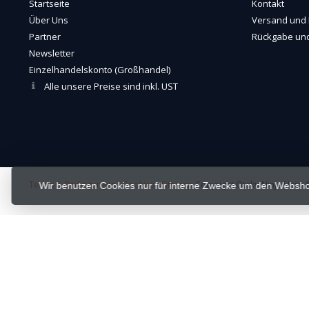
Startseite
Kontakt
Über Uns
Versand und 
Partner
Rückgabe und
Newsletter
Einzelhandelskonto (Großhandel)
Alle unsere Preise sind inkl. UST
Terms & Bedingungen
-
Cookies
-
Sitemap
Copyright Otaku Ninja Hero ©
Wir benutzen Cookies nur für interne Zwecke um den Websho