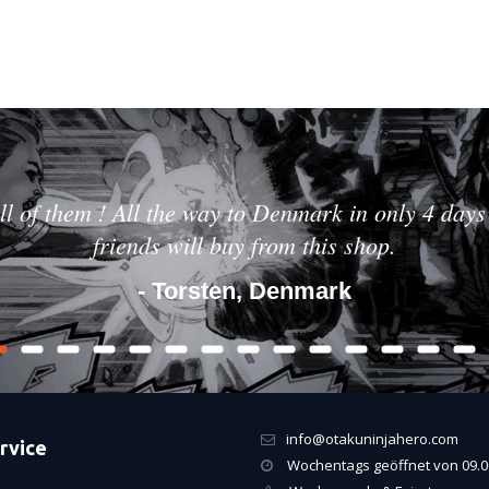
ll of them ! All the way to Denmark in only 4 days 
friends will buy from this shop.
- Torsten, Denmark
info@otakuninjahero.com
rvice
Wochentags geöffnet von 09.00