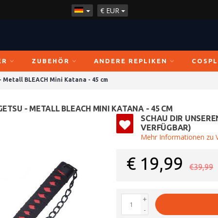
€
EUR
ER
ZUBEHÖR
ANDERE REPLIKEN
COSPL
- Metall BLEACH Mini Katana - 45 cm
ETSU - METALL BLEACH MINI KATANA - 45 CM
SCHAU DIR UNSERE
VERFÜGBAR)
Mehr Informationen zu V
€
19,99
€39,99
+
-