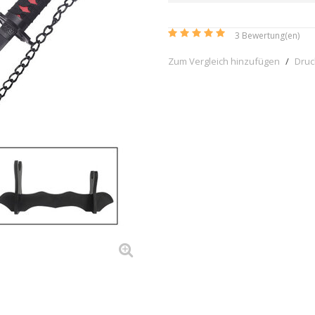
3
Bewertung(en)
Zum Vergleich hinzufügen
/
Dru