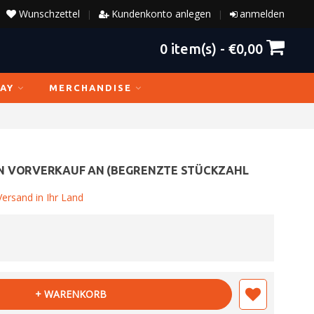
Wunschzettel
Kundenkonto anlegen
anmelden
|
|
0
item(s) -
€0,00
AY
MERCHANDISE
N VORVERKAUF AN (BEGRENZTE STÜCKZAHL
ersand in Ihr Land
+ WARENKORB