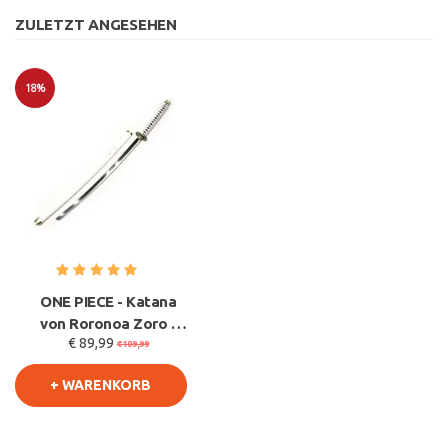
ZULETZT ANGESEHEN
18%
Sale
ONE PIECE - Katana
von Roronoa Zoro -
€ 89,99
Wado Ichimonji
€109,99
+ WARENKORB