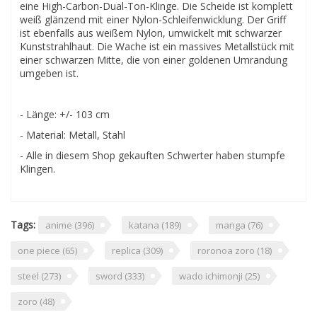
eine High-Carbon-Dual-Ton-Klinge. Die Scheide ist komplett
weiß glänzend mit einer Nylon-Schleifenwicklung. Der Griff
ist ebenfalls aus weißem Nylon, umwickelt mit schwarzer
Kunststrahlhaut. Die Wache ist ein massives Metallstück mit
einer schwarzen Mitte, die von einer goldenen Umrandung
umgeben ist.
- Länge: +/- 103 cm
- Material: Metall, Stahl
- Alle in diesem Shop gekauften Schwerter haben stumpfe
Klingen.
Tags:
anime
(396)
katana
(189)
manga
(76)
one piece
(65)
replica
(309)
roronoa zoro
(18)
steel
(273)
sword
(333)
wado ichimonji
(25)
zoro
(48)