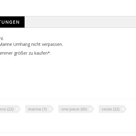
TUNGEN
l.
 Marine Umhang nicht verpassen.
 Nummer größer zu kaufen*.
ono
(22)
marine
(1)
one piece
(65)
veste
(22)