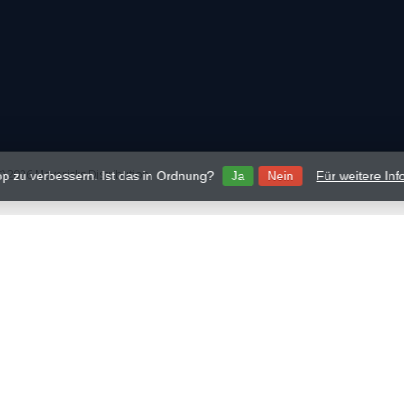
 2026 Mavericks Distribution
p zu verbessern. Ist das in Ordnung?
Ja
Nein
Für weitere In