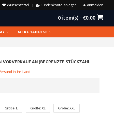
Wunschzettel
Kundenkonto anlegen
anmelden
|
|
0
item(s) -
€0,00
AY
MERCHANDISE
N VORVERKAUF AN (BEGRENZTE STÜCKZAHL
ersand in Ihr Land
Größe: L
Größe: XL
Größe: XXL