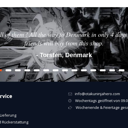
ll of them ! All the way to Denmark in only 4 days 
friends will buy from this shop.
- Torsten, Denmark
info@otakuninjahero.com
rvice
Wochentags geöffnet von 09.00
Wochenende & Feiertage ges
Lieferung
 Rückerstattung