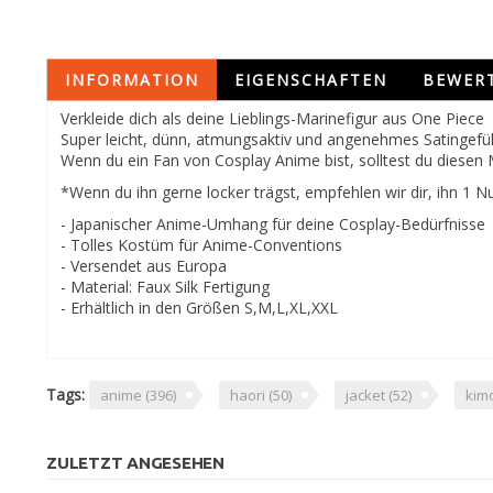
INFORMATION
EIGENSCHAFTEN
BEWER
Verkleide dich als deine Lieblings-Marinefigur aus One Piece
Super leicht, dünn, atmungsaktiv und angenehmes Satingefüh
Wenn du ein Fan von Cosplay Anime bist, solltest du diesen
*Wenn du ihn gerne locker trägst, empfehlen wir dir, ihn 1
- Japanischer Anime-Umhang für deine Cosplay-Bedürfnisse
- Tolles Kostüm für Anime-Conventions
- Versendet aus Europa
- Material: Faux Silk Fertigung
- Erhältlich in den Größen S,M,L,XL,XXL
Tags:
anime
(396)
haori
(50)
jacket
(52)
kim
ZULETZT ANGESEHEN