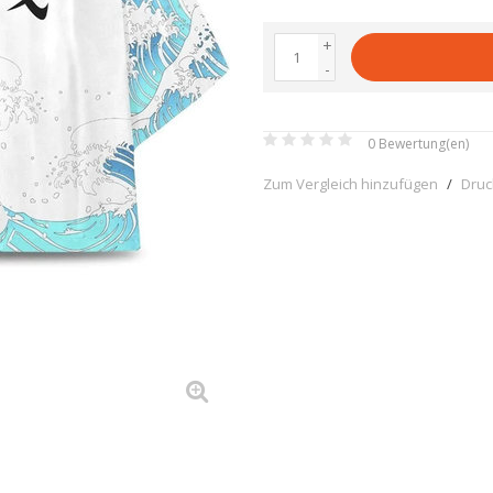
+
-
0
Bewertung(en)
Zum Vergleich hinzufügen
/
Dru