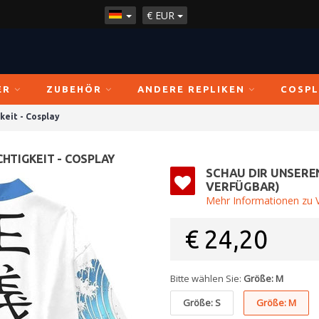
€
EUR
ER
ZUBEHÖR
ANDERE REPLIKEN
COSPL
keit - Cosplay
CHTIGKEIT - COSPLAY
SCHAU DIR UNSERE
VERFÜGBAR)
Mehr Informationen zu V
€
24,20
Bitte wählen Sie:
Größe: M
Größe: S
Größe: M