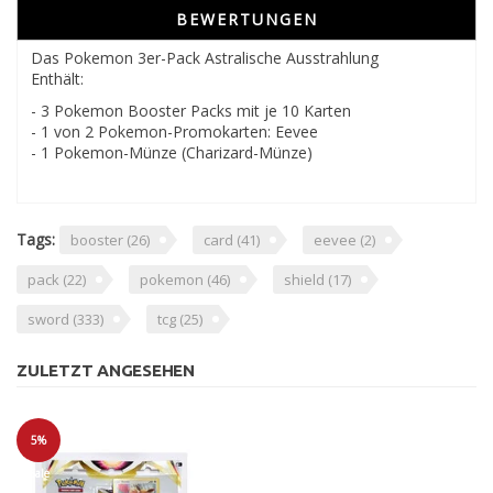
BEWERTUNGEN
Das Pokemon 3er-Pack Astralische Ausstrahlung
Enthält:
- 3 Pokemon Booster Packs mit je 10 Karten
- 1 von 2 Pokemon-Promokarten: Eevee
- 1 Pokemon-Münze (Charizard-Münze)
Tags:
booster
(26)
card
(41)
eevee
(2)
pack
(22)
pokemon
(46)
shield
(17)
sword
(333)
tcg
(25)
ZULETZT ANGESEHEN
5%
Sale