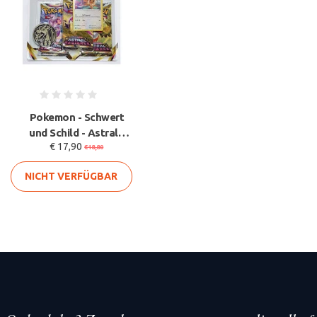
Pokemon - Schwert
und Schild - Astrale
€ 17,90
Ausstrahlung - Blister
€18,80
Boo
NICHT VERFÜGBAR