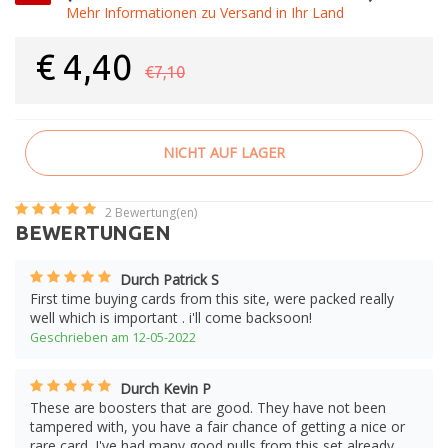
Mehr Informationen zu Versand in Ihr Land
€
4,40
€7,10
NICHT AUF LAGER
2
Bewertung(en)
BEWERTUNGEN
Durch Patrick S
First time buying cards from this site, were packed really
well which is important . i'll come backsoon!
Geschrieben am 12-05-2022
Durch Kevin P
These are boosters that are good. They have not been
tampered with, you have a fair chance of getting a nice or
rare card. I've had many good pulls from this set already