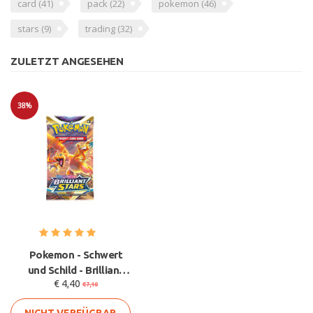
card
(41)
pack
(22)
pokemon
(46)
stars
(9)
trading
(32)
ZULETZT ANGESEHEN
38%
Sale
Pokemon - Schwert
und Schild - Brilliant
€ 4,40
Stars Boosterpack -
€7,10
Engl
NICHT VERFÜGBAR