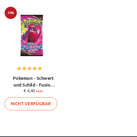
34%
Sale
Pokemon - Schwert
und Schild - Fusion
€ 4,40
Strike Boosterpack -
€6,65
Englis
NICHT VERFÜGBAR