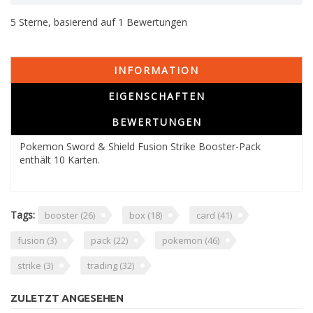
5
Sterne, basierend auf
1
Bewertungen
INFORMATION
EIGENSCHAFTEN
BEWERTUNGEN
Pokemon Sword & Shield Fusion Strike Booster-Pack
enthält 10 Karten.
Tags:
booster
(26)
box
(18)
card
(41)
fusion
(3)
pack
(22)
pokemon
(46)
strike
(3)
trading
(32)
ZULETZT ANGESEHEN