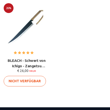
26%
Sale
BLEACH - Schwert von
Ichigo - Zangetsu
€ 26,00
Metzger-Schwert -
€35,00
Cosplay
NICHT VERFÜGBAR