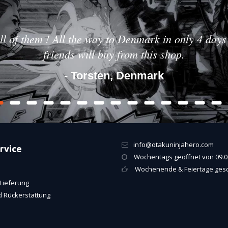
ll of them ! All the way to Denmark in only 4 days 
friends will buy from this shop.
- Torsten, Denmark
info@otakuninjahero.com
rvice
Wochentags geöffnet von 09.00
Wochenende & Feiertage ges
Lieferung
 Rückerstattung