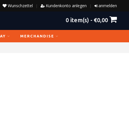
Wunschzettel
Kundenkonto anlegen
anmelden
|
|
0
item(s) -
€0,00
AY
MERCHANDISE