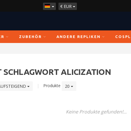
€
EUR
ER
ZUBEHÖR
ANDERE REPLIKEN
COSPL
T SCHLAGWORT ALICIZATION
|
Produkte
AUFSTEIGEND
20
Keine Produkte gefunden!...