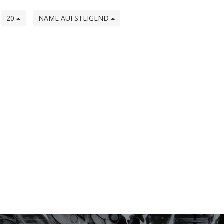
e
20
NAME AUFSTEIGEND