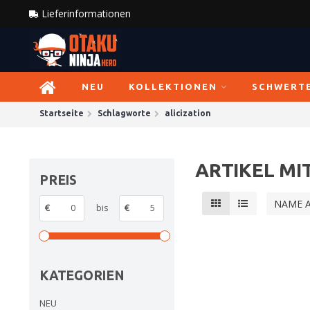
Lieferinformationen
NEU
KOLLEKTIONEN
SCHWERT
Startseite
Schlagworte
alicization
ARTIKEL MI
PREIS
NAME 
€
bis
€
KATEGORIEN
NEU