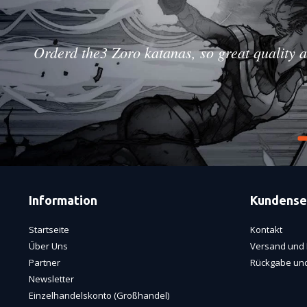
Orderd the3 Zoro katanas, so great quality a
Information
Kundense
Startseite
Kontakt
Über Uns
Versand und 
Partner
Rückgabe und
Newsletter
Einzelhandelskonto (Großhandel)