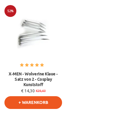
52%
Sale
X-MEN - Wolverine Klaue -
Satz von 2 - Cosplay
Kunststoff
€ 14,30
€29,60
+ WARENKORB