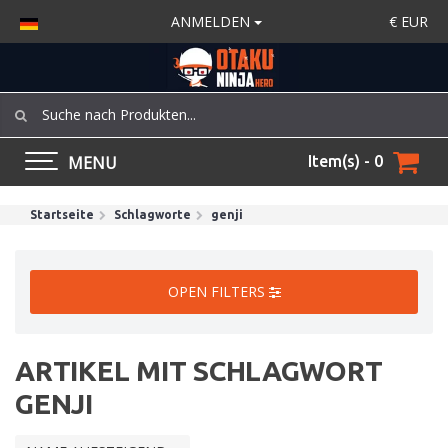
ANMELDEN
€
EUR
MENU
Item(s) - 0
Startseite
Schlagworte
genji
OPEN FILTERS
ARTIKEL MIT SCHLAGWORT
GENJI