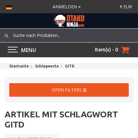
ANMELDEN
€
EUR
MENU
Item(s) - 0
Startseite
Schlagworte
GITD
OPEN FILTERS
ARTIKEL MIT SCHLAGWORT
GITD