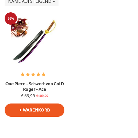
NAME AUFSTEIGEND
36%
Sale
One Piece - Schwert von Gol D
Roger - Ace
€ 69,99
€109,99
+ WARENKORB