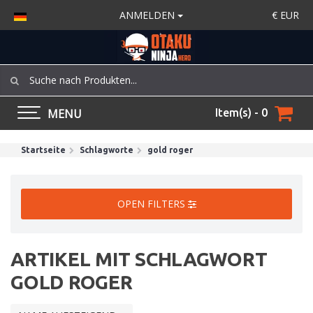
ANMELDEN
€
EUR
MENU
Item(s) - 0
Startseite
Schlagworte
gold roger
OPEN FILTERS
ARTIKEL MIT SCHLAGWORT
GOLD ROGER