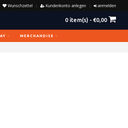
Wunschzettel
Kundenkonto anlegen
anmelden
|
|
0
item(s) -
€0,00
AY
MERCHANDISE