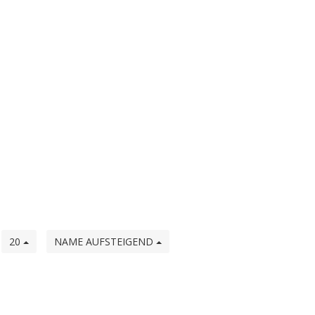
e
20
NAME AUFSTEIGEND