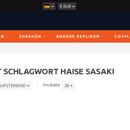
€
EUR
ER
ZUBEHÖR
ANDERE REPLIKEN
COSPL
T SCHLAGWORT HAISE SASAKI
|
Produkte
AUFSTEIGEND
20