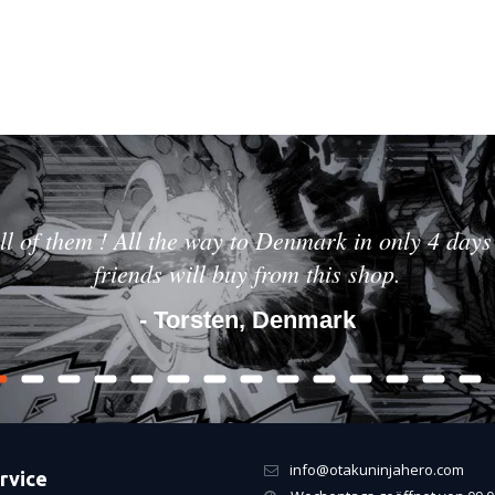
ll of them ! All the way to Denmark in only 4 days 
friends will buy from this shop.
- Torsten, Denmark
info@otakuninjahero.com
rvice