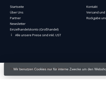
Startseite
Kontakt
Über Uns
Versand und 
Partner
Rückgabe und
Newsletter
Einzelhandelskonto (Großhandel)
Alle unsere Preise sind inkl. UST
Terms & Bedingungen
-
Cookies
-
Sitemap
Copyright Otaku Ninja Hero ©
Wir benutzen Cookies nur für interne Zwecke um den Websho