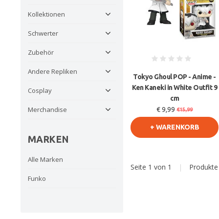
Kollektionen
Schwerter
Zubehör
Andere Repliken
Tokyo Ghoul POP - Anime -
Ken Kaneki in White Outfit 9
Cosplay
cm
Merchandise
€ 9,99
€15,99
+ WARENKORB
MARKEN
Alle Marken
Seite 1 von 1
|
Produkt
Funko