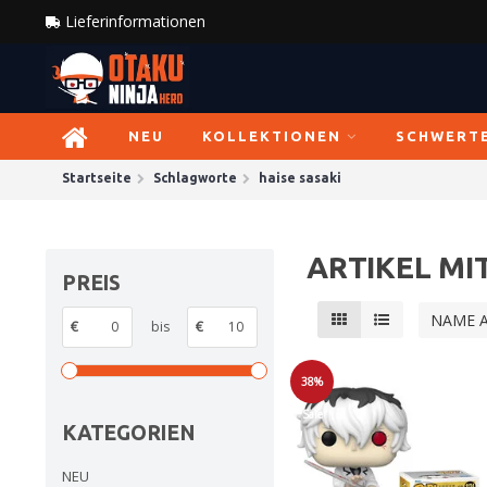
Lieferinformationen
NEU
KOLLEKTIONEN
SCHWERT
Startseite
Schlagworte
haise sasaki
ARTIKEL MI
PREIS
NAME 
€
bis
€
38%
Sale
KATEGORIEN
NEU