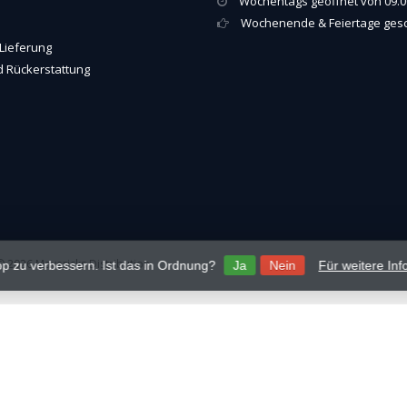
Wochentags geöffnet von 09.00
Wochenende & Feiertage ges
Lieferung
 Rückerstattung
 2026 Mavericks Distribution
p zu verbessern. Ist das in Ordnung?
Ja
Nein
Für weitere In