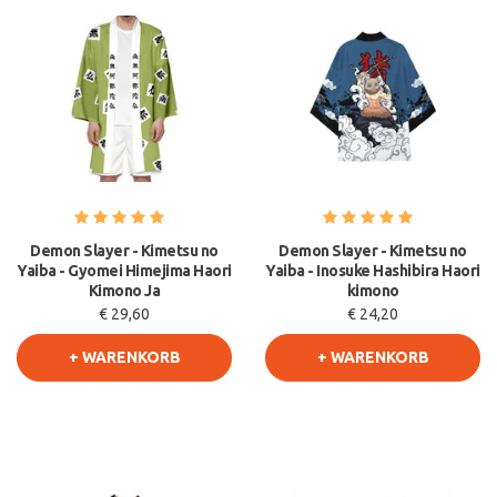
Demon Slayer - Kimetsu no
Demon Slayer - Kimetsu no
Yaiba - Gyomei Himejima Haori
Yaiba - Inosuke Hashibira Haori
Kimono Ja
kimono
€ 29,60
€ 24,20
+ WARENKORB
+ WARENKORB