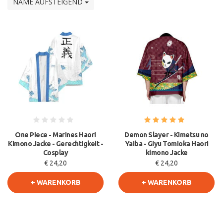
NAME AUFSTEIGEND
One Piece - Marines Haori
Demon Slayer - Kimetsu no
Kimono Jacke - Gerechtigkeit -
Yaiba - Giyu Tomioka Haori
Cosplay
kimono Jacke
€ 24,20
€ 24,20
+ WARENKORB
+ WARENKORB