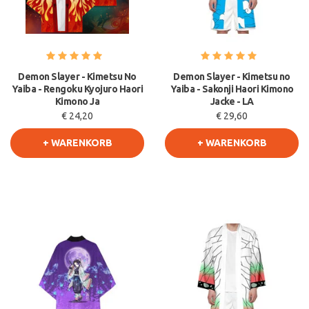
Demon Slayer - Kimetsu No
Demon Slayer - Kimetsu no
Yaiba - Rengoku Kyojuro Haori
Yaiba - Sakonji Haori Kimono
Kimono Ja
Jacke - LA
€ 24,20
€ 29,60
+ WARENKORB
+ WARENKORB