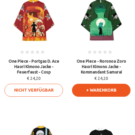
One Piece - Portgas D. Ace
One Piece - Roronoa Zoro
Haori Kimono Jacke -
Haori Kimono Jacke -
Feuerfaust - Cosp
Kommandant Samurai
€ 24,20
€ 24,20
NICHT VERFÜGBAR
+ WARENKORB