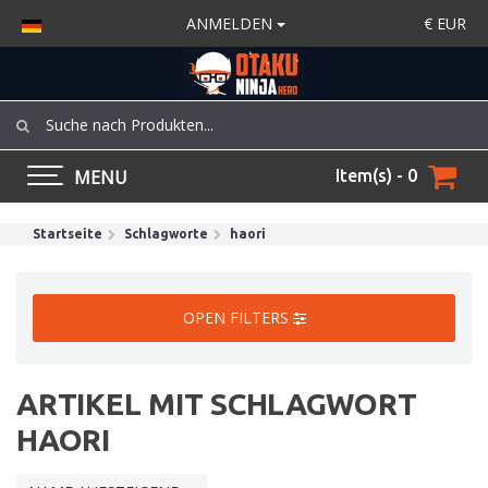
ANMELDEN
€
EUR
MENU
Item(s) - 0
Startseite
Schlagworte
haori
OPEN FILTERS
ARTIKEL MIT SCHLAGWORT
HAORI