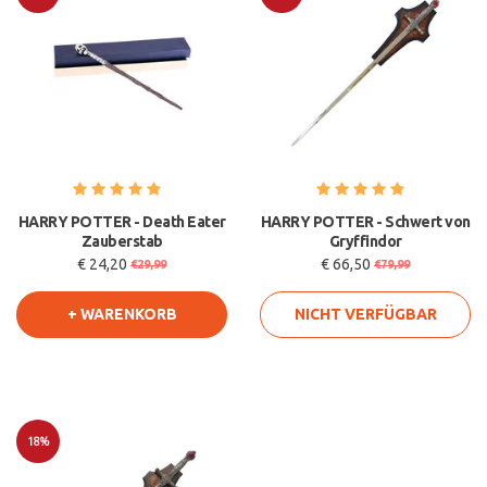
Sale
Sale
HARRY POTTER - Death Eater
HARRY POTTER - Schwert von
Zauberstab
Gryffindor
€ 24,20
€ 66,50
€29,99
€79,99
+ WARENKORB
NICHT VERFÜGBAR
18%
Sale