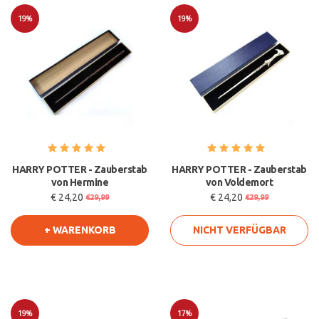
19%
19%
Sale
Sale
HARRY POTTER - Zauberstab
HARRY POTTER - Zauberstab
von Hermine
von Voldemort
€ 24,20
€ 24,20
€29,99
€29,99
+ WARENKORB
NICHT VERFÜGBAR
19%
17%