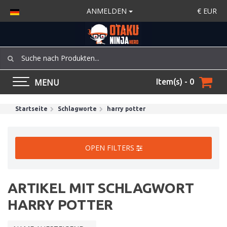
ANMELDEN
€
EUR
MENU
Item(s) - 0
Startseite
Schlagworte
harry potter
OPEN FILTERS
ARTIKEL MIT SCHLAGWORT
HARRY POTTER