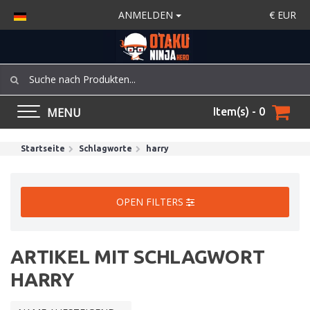
ANMELDEN
€
EUR
MENU
Item(s) - 0
Startseite
Schlagworte
harry
OPEN FILTERS
ARTIKEL MIT SCHLAGWORT
HARRY