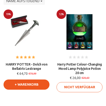
NAME AUFSTEIGEND
19%
12%
Sale
Sale
HARRY POTTER - Dolch von
Harry Potter Colour-Changing
Bellatrix Lestrange
Mood Lamp Polyjuice Potion
20 cm
€ 64,70
€79,99
€ 26,00
€29,60
+ WARENKORB
NICHT VERFÜGBAR