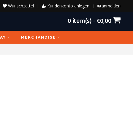
Wunschzettel
Kundenkonto anlegen
anmelden
|
|
0
item(s) -
€0,00
AY
MERCHANDISE