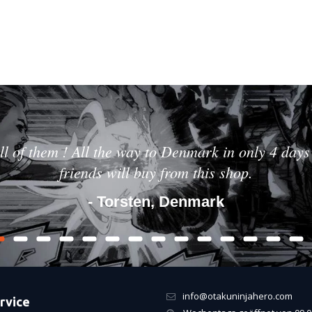
ll of them ! All the way to Denmark in only 4 days 
friends will buy from this shop.
- Torsten, Denmark
info@otakuninjahero.com
rvice