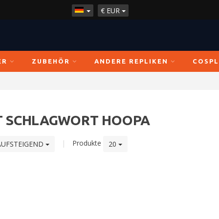
€
EUR
ER
ZUBEHÖR
ANDERE REPLIKEN
COSPL
IT SCHLAGWORT HOOPA
|
Produkte
AUFSTEIGEND
20