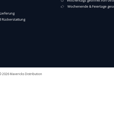
Wochentags geöffnet von 09.00
Wochenende & Feiertage ges
Lieferung
 Rückerstattung
 2026 Mavericks Distribution