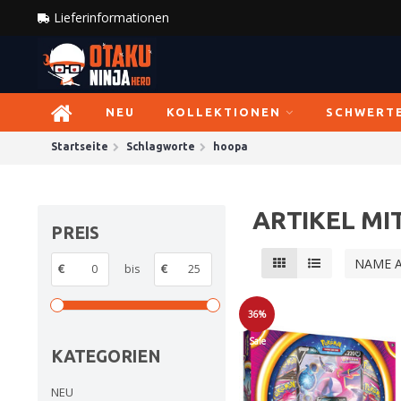
Lieferinformationen
NEU
KOLLEKTIONEN
SCHWERT
Startseite
Schlagworte
hoopa
ARTIKEL M
PREIS
NAME 
€
bis
€
36%
Sale
KATEGORIEN
NEU