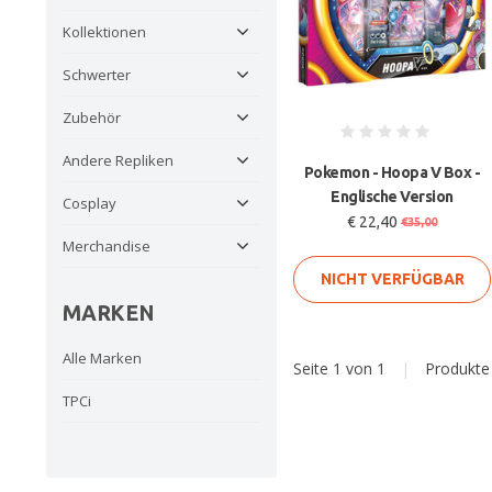
Kollektionen
Schwerter
Zubehör
Andere Repliken
Pokemon - Hoopa V Box -
Englische Version
Cosplay
€ 22,40
€35,00
Merchandise
NICHT VERFÜGBAR
MARKEN
Alle Marken
Seite 1 von 1
|
Produkt
TPCi