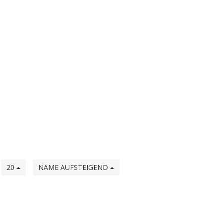
e
20
NAME AUFSTEIGEND