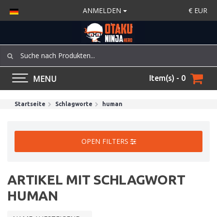
ANMELDEN
€
EUR
MENU
Item(s) - 0
Startseite
Schlagworte
human
OPEN FILTERS
ARTIKEL MIT SCHLAGWORT
HUMAN