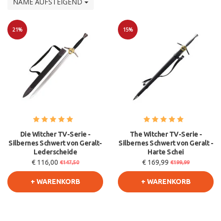
NAME AUFSTEIGEND
21%
15%
Sale
Sale
Die Witcher TV-Serie -
The Witcher TV-Serie -
Silbernes Schwert von Geralt-
Silbernes Schwert von Geralt -
Lederscheide
Harte Schei
€ 116,00
€ 169,99
€147,50
€199,99
+ WARENKORB
+ WARENKORB