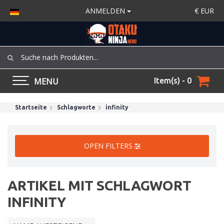
ANMELDEN
€
EUR
MENU
Item(s) - 0
Startseite
Schlagworte
infinity
OPEN FILTERS
ARTIKEL MIT SCHLAGWORT
INFINITY